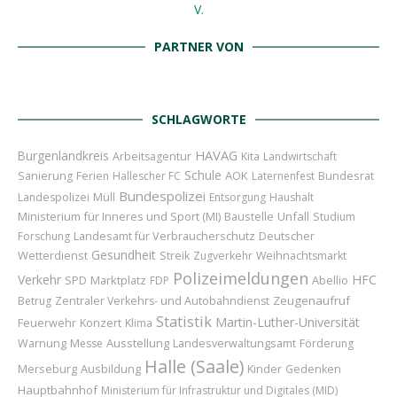
PARTNER VON
SCHLAGWORTE
HAVAG
Burgenlandkreis
Arbeitsagentur
Kita
Landwirtschaft
Schule
AOK
Bundesrat
Sanierung
Ferien
Hallescher FC
Laternenfest
Bundespolizei
Landespolizei
Müll
Entsorgung
Haushalt
Ministerium für Inneres und Sport (MI)
Baustelle
Unfall
Studium
Landesamt für Verbraucherschutz
Deutscher
Forschung
Gesundheit
Wetterdienst
Streik
Zugverkehr
Weihnachtsmarkt
Polizeimeldungen
Verkehr
HFC
Marktplatz
Abellio
SPD
FDP
Zeugenaufruf
Betrug
Zentraler Verkehrs- und Autobahndienst
Statistik
Martin-Luther-Universität
Feuerwehr
Konzert
Klima
Ausstellung
Warnung
Messe
Landesverwaltungsamt
Förderung
Halle (Saale)
Merseburg
Ausbildung
Kinder
Gedenken
Hauptbahnhof
Ministerium für Infrastruktur und Digitales (MID)