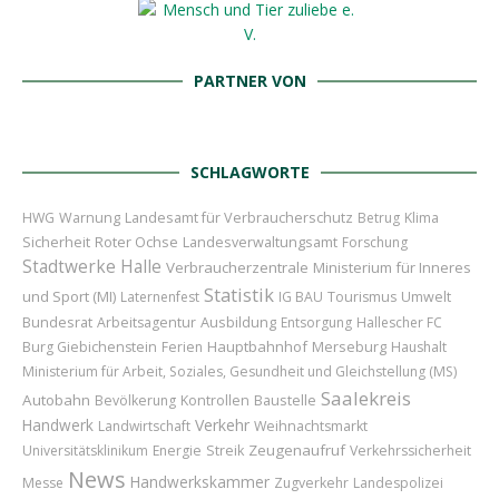
PARTNER VON
SCHLAGWORTE
Landesamt für Verbraucherschutz
HWG
Warnung
Betrug
Klima
Sicherheit
Roter Ochse
Landesverwaltungsamt
Forschung
Stadtwerke Halle
Verbraucherzentrale
Ministerium für Inneres
Statistik
und Sport (MI)
Laternenfest
IG BAU
Tourismus
Umwelt
Bundesrat
Ausbildung
Arbeitsagentur
Entsorgung
Hallescher FC
Hauptbahnhof
Merseburg
Burg Giebichenstein
Ferien
Haushalt
Ministerium für Arbeit, Soziales, Gesundheit und Gleichstellung (MS)
Saalekreis
Autobahn
Baustelle
Bevölkerung
Kontrollen
Handwerk
Verkehr
Landwirtschaft
Weihnachtsmarkt
Zeugenaufruf
Universitätsklinikum
Energie
Streik
Verkehrssicherheit
News
Handwerkskammer
Messe
Zugverkehr
Landespolizei