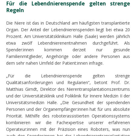
Für die Lebendnierenspende gelten strenge
Regeln
Die Niere ist das in Deutschland am häufigsten transplantierte
Organ. Der Anteil der Lebendnierenspenden liegt bei etwa 20
Prozent. Am Universitätsklinikum Halle (Saale) werden jährlich
etwa zwölf Lebendnierenentnahmen durchgeführt. Als
Spender:innen kommen derzeit nur gesunde
Familienmitglieder, Angehörige oder andere Personen aus
dem sehr nahen Umfeld der Patient:innen infrage.
„Für die Lebendnierenspende gelten strenge
Qualitätsanforderungen und Regularien“, betont Prof. Dr.
Matthias Girndt, Direktor des Nierentransplantationszentrums
und der Universitätsklinik und Poliklinik für Innere Medizin II der
Universitätsmedizin Halle. „Die Gesundheit der spendenden
Personen und der Organempfänger:innen hat für uns absolute
Priorität. Mithilfe des roboterassistierten Operationssystems
kombinieren wir die Fachexpertise unserer erfahrenen
Operateur:innen mit der Präzision eines Roboters, was nun
auch den Spender:­innen bei der Lebendnierentransplantation