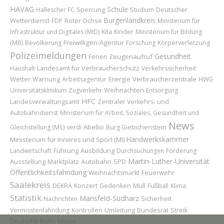
HAVAG
Schule
Sperrung
Deutscher
Hallescher FC
Studium
Burgenlandkreis
Wetterdienst
Roter Ochse
FDP
Ministerium für
Kinder
Infrastruktur und Digitales (MID)
Kita
Ministerium für Bildung
Freiwilligen-Agentur
(MB)
Bevölkerung
Forschung
Körperverletzung
Polizeimeldungen
Gesundheit
Zeugenaufruf
Ferien
Landesamt für Verbraucherschutz
Haushalt
Verkehrssicherheit
Wetter
Verbraucherzentrale
Warnung
Arbeitsagentur
Energie
HWG
Weihnachten
Universitätsklinikum
Zugverkehr
Entsorgung
HFC
Landesverwaltungsamt
Zentraler Verkehrs- und
Autobahndienst
Ministerium für Arbeit, Soziales, Gesundheit und
News
Abellio
Gleichstellung (MS)
verdi
Burg Giebichenstein
Handwerkskammer
Ministerium für Inneres und Sport (MI)
Führung
Ausbildung
Landwirtschaft
Durchsuchungen
Förderung
Martin-Luther-Universität
Ausstellung
Marktplatz
Autobahn
SPD
Öffentlichkeitsfahndung
Feuerwehr
Weihnachtsmarkt
Saalekreis
Konzert
DEKRA
Gedenken
Müll
Fußball
Klima
Statistik
Mansfeld-Südharz
Sicherheit
Nachrichten
Umleitung
Bundesrat
Vermisstenfahndung
Kontrollen
Streik
Deutsche Bahn
Messe