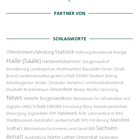
PARTNER VON
SCHLAGWORTE
Statistik
Öffentlichkeitsfahndung
Führung
Bundesrat
Energie
Halle (Saale)
Handwerkskammer
Zeugenaufruf
Weihnachten
Baustelle
Bevölkerung
Landespolizei
Ferien
Streik
Brand
Unfall
Landesverwaltungsamt
DEKRA
Studium
Betrug
Kinder
Arbeitsagentur
Zentraler Verkehrs- und Autobahndienst
Gesundheit
Abellio
Sperrung
Elisabeth-Krankenhaus
Messe
News
Verkehr
Burgenlandkreis
Ministerium für Infrastruktur und
HAVAG
Schule
Digitales (MID)
Forschung
Klima
Verkehrssicherheit
Handwerk
AOK
Entsorgung
Zugverkehr
FDP
Laternenfest
IG BAU
Mansfeld-
Stadtmuseum
Autobahn
Landwirtschaft
SPD
Förderung
Sachsen-
Südharz
Ministerium für Inneres und Sport (MI)
Anhalt
Martin-Luther-Universität
Ausbildung
Gedenken