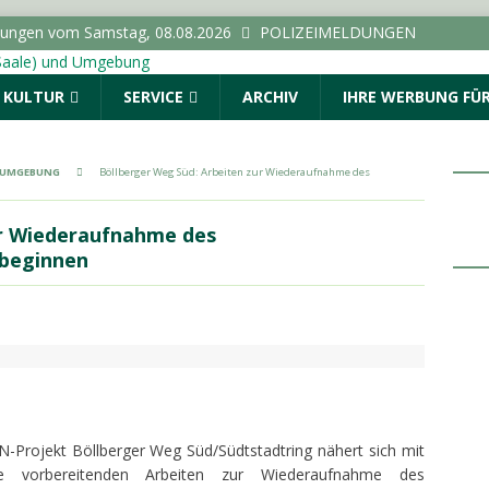
dungen vom Samstag, 08.08.2026
POLIZEIMELDUNGEN
 Euro flossen in Sachsen-Anhalt im Jahr 2024 pro Kopf in
& KULTUR
SERVICE
ARCHIV
IHRE WERBUNG FÜR
ANHALT INFO
ie Wähler zur Sanierung von Schultoiletten: “Verwaltung darf
inden”
LOKALE NACHRICHTEN - HALLE (SAALE) &
& UMGEBUNG
Böllberger Weg Süd: Arbeiten zur Wiederaufnahme des
lle führt zu Durchsuchung und Festnahmen
ur Wiederaufnahme des
 beginnen
rzentrale gibt Tipps zur Vorbeugung und Bekämpfung von
halt
TOPMELDUNG
Projekt Böllberger Weg Süd/Südtstadtring nähert sich mit
Die vorbereitenden Arbeiten zur Wiederaufnahme des