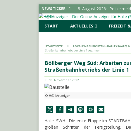
8. August 2026:
Polizeimel
NEWS TICKER
8. August 2026:
Über 24.000
START
AKTUELLES
FREIZEIT 
den Konsum
SACHSEN-
7. August 2026:
SPD und Fre
keine Förderhindernisse erf
STARTSEITE
LOKALE NACHRICHTEN - HALLE (SAALE) 
Straßenbahnbetriebs der Linie 1 beginnen
UMGEBUNG
7. August 2026:
Pkw-Kontro
Böllberger Weg Süd: Arbeiten z
Straßenbahnbetriebs der Linie 1
POLIZEIMELDUNGEN
8. August 2026:
Verbrauche
10. November 2022
Vorratsschädlingen im Haus
© H@llAnzeiger
Halle. SWH. Die erste Etappe im STADTBAHN-
großen Schritten der Fertigstellung. 