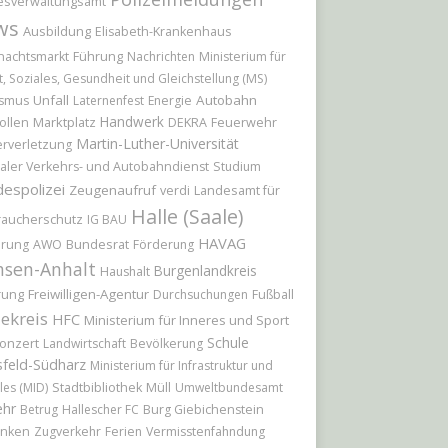
esverwaltungsamt
ws
Ausbildung
Elisabeth-Krankenhaus
Führung
nachtsmarkt
Nachrichten
Ministerium für
t, Soziales, Gesundheit und Gleichstellung (MS)
Unfall
Autobahn
ismus
Laternenfest
Energie
Handwerk
Marktplatz
Feuerwehr
ollen
DEKRA
Martin-Luther-Universität
rverletzung
aler Verkehrs- und Autobahndienst
Studium
espolizei
Zeugenaufruf
Landesamt für
verdi
Halle (Saale)
raucherschutz
IG BAU
HAVAG
Bundesrat
erung
AWO
Förderung
hsen-Anhalt
Burgenlandkreis
Haushalt
rung
Freiwilligen-Agentur
Durchsuchungen
Fußball
ekreis
HFC
Ministerium für Inneres und Sport
Schule
onzert
Landwirtschaft
Bevölkerung
feld-Südharz
Ministerium für Infrastruktur und
les (MID)
Stadtbibliothek
Müll
Umweltbundesamt
ehr
Betrug
Hallescher FC
Burg Giebichenstein
nken
Zugverkehr
Ferien
Vermisstenfahndung