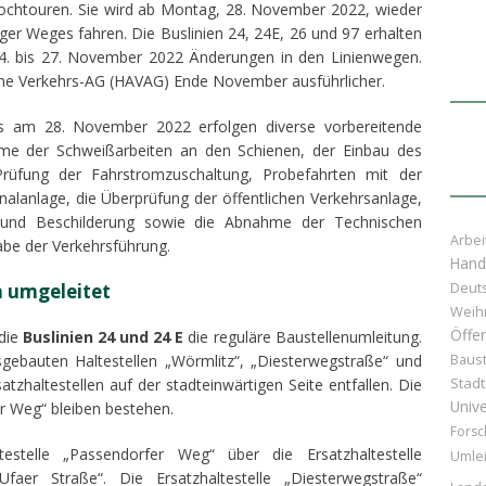
Hochtouren. Sie wird ab Montag, 28. November 2022, wieder
ger Weges fahren. Die Buslinien 24, 24E, 26 und 97 erhalten
4. bis 27. November 2022 Änderungen in den Linienwegen.
che Verkehrs-AG (HAVAG) Ende November ausführlicher.
s am 28. November 2022 erfolgen diverse vorbereitende
hme der Schweißarbeiten an den Schienen, der Einbau des
Prüfung der Fahrstromzuschaltung, Probefahrten mit der
alanlage, die Überprüfung der öffentlichen Verkehrsanlage,
 und Beschilderung sowie die Abnahme der Technischen
Arbei
abe der Verkehrsführung.
Hand
Deuts
n umgeleitet
Weih
Öffen
 die
Buslinien 24 und 24 E
die reguläre Baustellenumleitung.
Baust
sgebauten Haltestellen „Wörmlitz“, „Diesterwegstraße“ und
Stad
atzhaltestellen auf der stadteinwärtigen Seite entfallen. Die
Unive
r Weg“ bleiben bestehen.
Forsc
testelle „Passendorfer Weg“ über die Ersatzhaltestelle
Umle
„Ufaer Straße“. Die Ersatzhaltestelle „Diesterwegstraße“