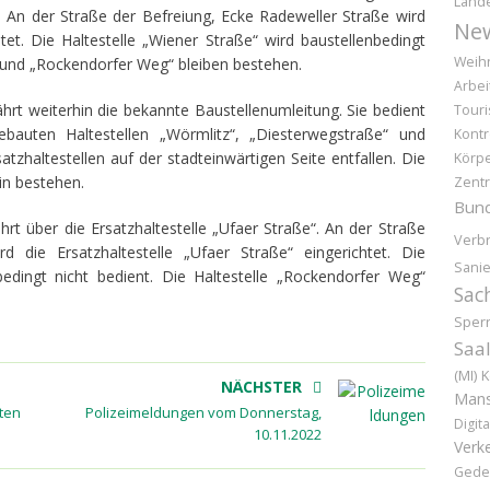
Land
. An der Straße der Befreiung, Ecke Radeweller Straße wird
Ne
htet. Die Haltestelle „Wiener Straße“ wird baustellenbedingt
Weih
“ und „Rockendorfer Weg“ bleiben bestehen.
Arbei
hrt weiterhin die bekannte Baustellenumleitung. Sie bedient
Tour
gebauten Haltestellen „Wörmlitz“, „Diesterwegstraße“ und
Kontr
atzhaltestellen auf der stadteinwärtigen Seite entfallen. Die
Körpe
in bestehen.
Zentr
Bund
hrt über die Ersatzhaltestelle „Ufaer Straße“. An der Straße
Verb
d die Ersatzhaltestelle „Ufaer Straße“ eingerichtet. Die
Sani
bedingt nicht bedient. Die Haltestelle „Rockendorfer Weg“
Sac
Sper
Saal
(MI)
K
NÄCHSTER
Mans
uten
Polizeimeldungen vom Donnerstag,
Digita
10.11.2022
Verk
Gede