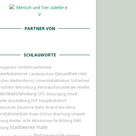
PARTNER VON
SCHLAGWORTE
tsagentur
Verkehrssicherheit
werkskammer
Gesundheit
Landespolizei
HWG
cher Wetterdienst
Sicherheit
Universitätsklinikum
nachten
Merseburg
Verbraucherzentrale
Abellio
tlichkeitsfahndung
SPD
Entsorgung
Streik
elle
Ausstellung
Hauptbahnhof
FDP
tmuseum
Brand
Deutsche Bahn
Kita
Klima
rsitätsmedizin
Roter Ochse
Warnung
Umwelt
Wetter
AOK
hung
Ministerium für Bildung (MB)
Stadtwerke Halle
itung
Polizeimeldungen