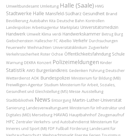
Halle (Saale)
Umleitung
Umweltbundesamt
HWG
Stadtwerke Halle
Mansfeld-Südharz
Gesundheit
Brand
Autobahn
Bevölkerung
Kita
Deutsche Bahn
Kontrollen
Universitätsmedizin
Marktplatz
Landespolizei
Arbeitsagentur
Handwerk
Handwerkskammer
Umwelt
Klima
verdi
Betrug
Burg
Verkehr
Abellio
Giebichenstein
Hallescher FC
Durchsuchungen
Feuerwehr
Weihnachten
Universitätsklinikum
Zugverkehr
Öffentlichkeitsfahndung
Schule
Roter Ochse
Verkehrssicherheit
Polizeimeldungen
Konzert
Kinder
Warnung
DEKRA
Statistik
Burgenlandkreis
Führung
Deutscher
AWO
Gedenken
Bundespolizei
Wetterdienst
AOK
Ministerium für Bildung (MB)
Freiwilligen-Agentur
Studium
Ministerium für Arbeit, Soziales,
Ausstellung
Gesundheit und Gleichstellung (MS)
Messe
News
Martin-Luther-Universität
Stadtbibliothek
Entsorgung
Sanierung
Landesverwaltungsamt
Ministerium für Infrastruktur und
HAVAG
Merseburg
Hauptbahnhof
Zeugenaufruf
Digitales (MID)
HFC
Ministerium für
Zentraler Verkehrs- und Autobahndienst
Inneres und Sport (MI)
Landesamt für
FDP
Fußball
Förderung
Verbraucherschutz
Weihnachtsmarkt
Energie
Ferien
Tourismus