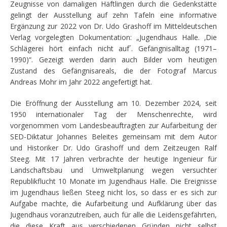
Zeugnisse von damaligen Häftlingen durch die Gedenkstätte
gelingt der Ausstellung auf zehn Tafeln eine informative
Ergänzung zur 2022 von Dr. Udo Grashoff im Mitteldeutschen
Verlag vorgelegten Dokumentation: „Jugendhaus Halle. ‚Die
Schlägerei hört einfach nicht auf´. Gefängnisalltag (1971–
1990)“. Gezeigt werden darin auch Bilder vom heutigen
Zustand des Gefängnisareals, die der Fotograf Marcus
Andreas Mohr im Jahr 2022 angefertigt hat.
Die Eröffnung der Ausstellung am 10. Dezember 2024, seit
1950 internationaler Tag der Menschenrechte, wird
vorgenommen vom Landesbeauftragten zur Aufarbeitung der
SED-Diktatur Johannes Beleites gemeinsam mit dem Autor
und Historiker Dr. Udo Grashoff und dem Zeitzeugen Ralf
Steeg. Mit 17 Jahren verbrachte der heutige Ingenieur für
Landschaftsbau und Umweltplanung wegen versuchter
Republikflucht 10 Monate im Jugendhaus Halle. Die Ereignisse
im Jugendhaus ließen Steeg nicht los, so dass er es sich zur
Aufgabe machte, die Aufarbeitung und Aufklärung über das
Jugendhaus voranzutreiben, auch für alle die Leidensgefährten,
die diese Kraft aus verschiedenen Gründen nicht selbst