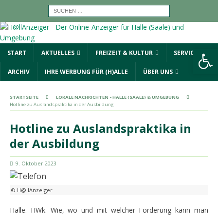
Werkzeugleiste öffnen
START
AKTUELLES
FREIZEIT & KULTUR
SERVICE
ARCHIV
IHRE WERBUNG FÜR (H)ALLE
ÜBER UNS
STARTSEITE
LOKALE NACHRICHTEN - HALLE (SAALE) & UMGEBUNG
Hotline zu Auslandspraktika in der Ausbildung
Hotline zu Auslandspraktika in
der Ausbildung
9. Oktober 2023
© H@llAnzeiger
Halle. HWk. Wie, wo und mit welcher Förderung kann man