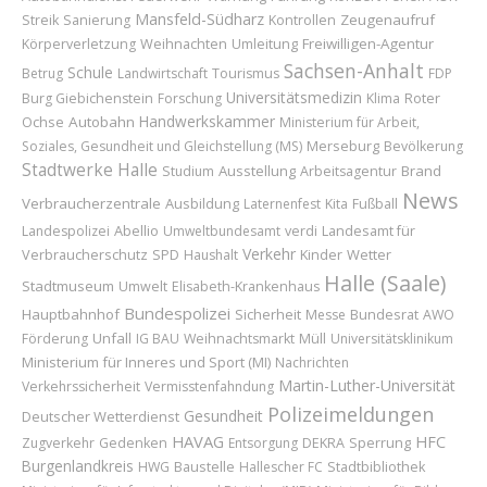
Mansfeld-Südharz
Zeugenaufruf
Streik
Sanierung
Kontrollen
Weihnachten
Umleitung
Freiwilligen-Agentur
Körperverletzung
Sachsen-Anhalt
Schule
Betrug
Landwirtschaft
Tourismus
FDP
Universitätsmedizin
Roter
Burg Giebichenstein
Forschung
Klima
Handwerkskammer
Ochse
Autobahn
Ministerium für Arbeit,
Merseburg
Soziales, Gesundheit und Gleichstellung (MS)
Bevölkerung
Stadtwerke Halle
Ausstellung
Brand
Studium
Arbeitsagentur
News
Verbraucherzentrale
Ausbildung
Laternenfest
Kita
Fußball
Abellio
Landesamt für
Landespolizei
Umweltbundesamt
verdi
Verkehr
Verbraucherschutz
Kinder
Wetter
SPD
Haushalt
Halle (Saale)
Stadtmuseum
Umwelt
Elisabeth-Krankenhaus
Bundespolizei
Hauptbahnhof
Sicherheit
Bundesrat
Messe
AWO
Unfall
Förderung
IG BAU
Weihnachtsmarkt
Müll
Universitätsklinikum
Ministerium für Inneres und Sport (MI)
Nachrichten
Martin-Luther-Universität
Verkehrssicherheit
Vermisstenfahndung
Polizeimeldungen
Gesundheit
Deutscher Wetterdienst
HAVAG
HFC
Sperrung
Zugverkehr
Gedenken
Entsorgung
DEKRA
Burgenlandkreis
Baustelle
HWG
Hallescher FC
Stadtbibliothek