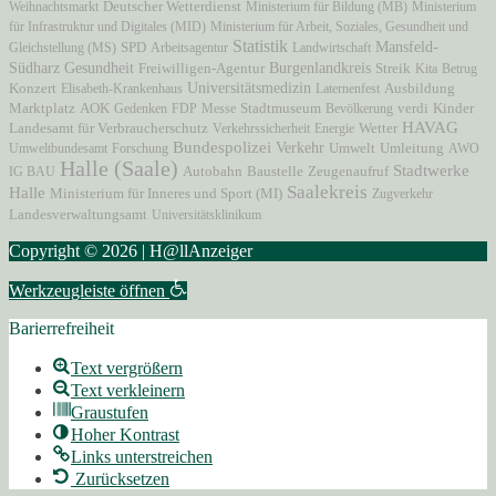
Weihnachtsmarkt
Deutscher Wetterdienst
Ministerium für Bildung (MB)
Ministerium
für Infrastruktur und Digitales (MID)
Ministerium für Arbeit, Soziales, Gesundheit und
Statistik
Mansfeld-
Gleichstellung (MS)
SPD
Arbeitsagentur
Landwirtschaft
Südharz
Gesundheit
Freiwilligen-Agentur
Burgenlandkreis
Streik
Kita
Betrug
Universitätsmedizin
Konzert
Elisabeth-Krankenhaus
Laternenfest
Ausbildung
Marktplatz
AOK
Stadtmuseum
Gedenken
FDP
Messe
Bevölkerung
verdi
Kinder
HAVAG
Landesamt für Verbraucherschutz
Verkehrssicherheit
Energie
Wetter
Bundespolizei
Verkehr
Umweltbundesamt
Forschung
Umwelt
Umleitung
AWO
Halle (Saale)
Stadtwerke
Autobahn
Zeugenaufruf
IG BAU
Baustelle
Saalekreis
Halle
Ministerium für Inneres und Sport (MI)
Zugverkehr
Landesverwaltungsamt
Universitätsklinikum
Copyright © 2026 | H@llAnzeiger
Werkzeugleiste öffnen
Barierrefreiheit
Text vergrößern
Text verkleinern
Graustufen
Hoher Kontrast
Links unterstreichen
Zurücksetzen