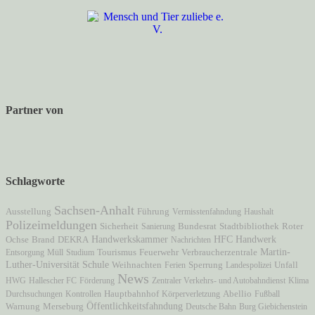
Partner von
Schlagworte
Sachsen-Anhalt
Ausstellung
Führung
Vermisstenfahndung
Haushalt
Polizeimeldungen
Sicherheit
Sanierung
Bundesrat
Stadtbibliothek
Roter
HFC
Brand
Handwerkskammer
Handwerk
Ochse
DEKRA
Nachrichten
Martin-
Verbraucherzentrale
Entsorgung
Müll
Studium
Tourismus
Feuerwehr
Luther-Universität
Schule
Unfall
Weihnachten
Ferien
Sperrung
Landespolizei
News
HWG
Hallescher FC
Förderung
Zentraler Verkehrs- und Autobahndienst
Klima
Hauptbahnhof
Durchsuchungen
Kontrollen
Körperverletzung
Abellio
Fußball
Öffentlichkeitsfahndung
Warnung
Merseburg
Deutsche Bahn
Burg Giebichenstein