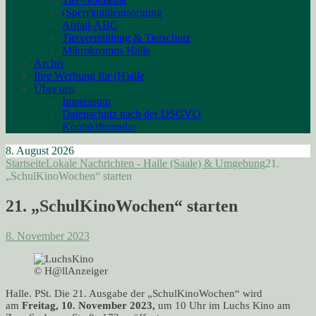
(Sperr)müllentsorgung
Abfall-ABC
Tiervermittlung & Tierschutz
Mikrokosmos Halle
Archiv
Ihre Werbung für (H)alle
Über uns
Impressum
Datenschutz nach der DSGVO
Kontaktformular
8. August 2026
Startseite
Lokale Nachrichten - Halle (Saale) & Umgebung
21.
„SchulKinoWochen“ starten
21. „SchulKinoWochen“ starten
8. November 2023
© H@llAnzeiger
Halle. PSt. Die 21. Ausgabe der „SchulKinoWochen“ wird
am
Freitag, 10. November 2023,
um 10 Uhr im Luchs Kino am