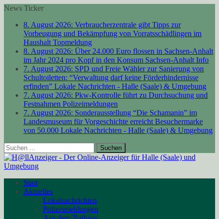
News Ticker
8. August 2026:
Verbraucherzentrale gibt Tipps zur
Vorbeugung und Bekämpfung von Vorratsschädlingen im
Haushalt
Topmeldung
8. August 2026:
Über 24.000 Euro flossen in Sachsen-Anhalt
im Jahr 2024 pro Kopf in den Konsum
Sachsen-Anhalt Info
7. August 2026:
SPD und Freie Wähler zur Sanierung von
Schultoiletten: “Verwaltung darf keine Förderhindernisse
erfinden”
Lokale Nachrichten - Halle (Saale) & Umgebung
7. August 2026:
Pkw-Kontrolle führt zu Durchsuchung und
Festnahmen
Polizeimeldungen
7. August 2026:
Sonderausstellung “Die Schamanin” im
Landesmuseum für Vorgeschichte erreicht Besuchermarke
von 50.000
Lokale Nachrichten - Halle (Saale) & Umgebung
Suchen
nach:
Start
Aktuelles
Lokalnachrichten
Polizeimeldungen
Aus dem Rathaus