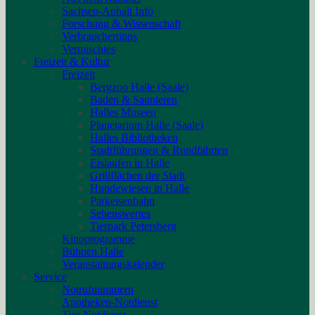
Sachsen-Anhalt Info
Forschung & Wissenschaft
Verbrauchertipps
Vermischtes
Freizeit & Kultur
Freizeit
Bergzoo Halle (Saale)
Baden & Saunieren
Halles Museen
Planetarium Halle (Saale)
Halles Bibliotheken
Stadtführungen & Rundfahrten
Eislaufen in Halle
Grillflächen der Stadt
Hundewiesen in Halle
Parkeisenbahn
Sehenswertes
Tierpark Petersberg
Kinoprogramme
Bühnen Halle
Veranstaltungskalender
Service
Notrufnummern
Apotheken-Notdienst
Tier-Notdienst