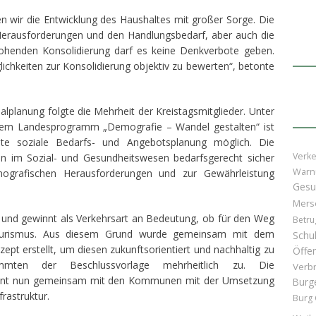
ten wir die Entwicklung des Haushaltes mit großer Sorge. Die
Herausforderungen und den Handlungsbedarf, aber auch die
rohenden Konsolidierung darf es keine Denkverbote geben.
ichkeiten zur Konsolidierung objektiv zu bewerten“, betonte
ialplanung folgte die Mehrheit der Kreistagsmitglieder. Unter
dem Landesprogramm „Demografie – Wandel gestalten“ ist
ate soziale Bedarfs- und Angebotsplanung möglich. Die
Verke
ren im Sozial- und Gesundheitswesen bedarfsgerecht sicher
Warn
ografischen Herausforderungen und zur Gewährleistung
Gesu
Mers
 und gewinnt als Verkehrsart an Bedeutung, ob für den Weg
Betru
tourismus. Aus diesem Grund wurde gemeinsam mit dem
Schu
pt erstellt, um diesen zukunftsorientiert und nachhaltig zu
Öffen
timmten der Beschlussvorlage mehrheitlich zu. Die
Verb
innt nun gemeinsam mit den Kommunen mit der Umsetzung
Burg
rastruktur.
Burg 