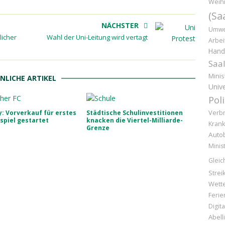
Weih
(Sa
NÄCHSTER
Umwe
licher
Wahl der Uni-Leitung wird vertagt
Arbei
Hand
Saal
Minis
NLICHE ARTIKEL
Unive
Pol
Verb
: Vorverkauf für erstes
Städtische Schulinvestitionen
spiel gestartet
knacken die Viertel-Milliarde-
Kran
Grenze
Auto
Minis
Gleic
Strei
Wette
Ferie
Digita
Abell