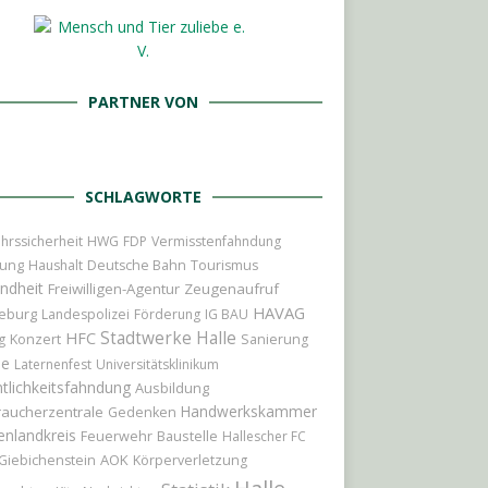
PARTNER VON
SCHLAGWORTE
hrssicherheit
HWG
FDP
Vermisstenfahndung
ung
Haushalt
Deutsche Bahn
Tourismus
ndheit
Freiwilligen-Agentur
Zeugenaufruf
HAVAG
eburg
Landespolizei
Förderung
IG BAU
Stadtwerke Halle
HFC
Konzert
g
Sanierung
le
Laternenfest
Universitätsklinikum
tlichkeitsfahndung
Ausbildung
Handwerkskammer
raucherzentrale
Gedenken
enlandkreis
Feuerwehr
Baustelle
Hallescher FC
AOK
Giebichenstein
Körperverletzung