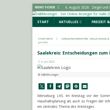
6. August 2026:
Ziegel und 
NEWS TICKER
neugebauteWohngebäude in
START
AKTUELLES
FREIZEIT 
5. August 2026:
Durchsuchun
Cannabisplantage aufgefu
5. August 2026:
Schultersch
STARTSEITE
LOKALE NACHRICHTEN - HALLE (SAALE) 
getroffen
Bürgermeister von Landsbe
(SAALE) & UMGEBUNG
Saalekreis: Entscheidungen zum 
5. August 2026:
Stadt erwe
6. Juli 2022
Infektionsschutzgesetz“
6. August 2026:
Stadt ruft
© H@llAnzeiger
LOKALE NACHRICHTEN - H
Merseburg. LKS. Im Kreistag vor der Somm
Haushaltsplanung als auch zu Fragen der Infr
ein zentrales Thema des Kreistages.