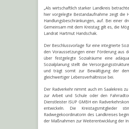
„Als wirtschaftlich starker Landkreis betrach
hier vorgelegte Bestandaufnahme zeigt die 
Handlungsbeschränkungen, auf. Bei einer d
Gemeinsam mit dem Kreistag gilt es, die Mögl
Landrat Hartmut Handschak.
Der Beschlussvorlage für eine integrierte Soz
den Voraussetzungen einer Förderung aus 
über festgelegte Sozialräume eine adäqu
Sozialplanung stellt die Versorgungsstruktu
und trägt somit zur Bewältigung der dem
gleichwertiger Lebensverhältnisse bei.
Der Radverkehr nimmt auch im Saalekreis zu
zur Arbeit und Schule oder den Fahrrad
Dienstleister ISUP GMBH ein Radverkehrskonze
entwickeln. Die Kreistagsmitglieder s
Radwegekoordinatorin des Landkreises beg
der Maßnahmen zur Weiterentwicklung der Inf