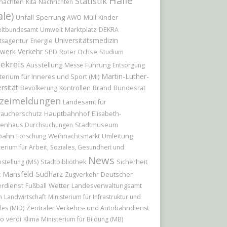
Halle
Statistik
nachten
Kita
Nachrichten
ale)
Unfall
Sperrung
Kinder
AWO
Müll
Marktplatz
ltbundesamt
Umwelt
DEKRA
Universitätsmedizin
tsagentur
Energie
werk
Verkehr
Roter Ochse
SPD
Studium
ekreis
Ausstellung
Führung
Messe
Entsorgung
Martin-Luther-
terium für Inneres und Sport (MI)
rsität
Brand
Bundesrat
Bevölkerung
Kontrollen
izeimeldungen
Landesamt für
raucherschutz
Hauptbahnhof
Elisabeth-
Stadtmuseum
kenhaus
Durchsuchungen
bahn
Umleitung
Forschung
Weihnachtsmarkt
terium für Arbeit, Soziales, Gesundheit und
News
Sicherheit
hstellung (MS)
Stadtbibliothek
Mansfeld-Südharz
Deutscher
k
Zugverkehr
rdienst
Wetter
Fußball
Landesverwaltungsamt
n
Landwirtschaft
Ministerium für Infrastruktur und
les (MID)
Zentraler Verkehrs- und Autobahndienst
io
verdi
Klima
Ministerium für Bildung (MB)