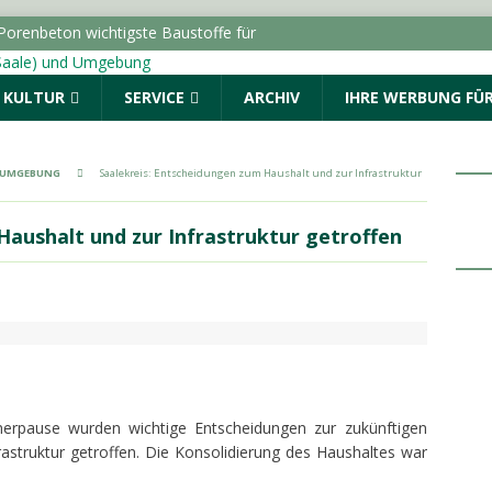
Porenbeton wichtigste Baustoffe für
 Sachsen-Anhalt
SACHSEN-ANHALT INFO
& KULTUR
SERVICE
ARCHIV
IHRE WERBUNG FÜR
gen in Halle (Saale) und im Burgenlandkreis:
nden
POLIZEIMELDUNGEN
luss für den Star Park: Oberbürgermeister trifft die
& UMGEBUNG
Saalekreis: Entscheidungen zum Haushalt und zur Infrastruktur
rg und Kabelsketal
LOKALE NACHRICHTEN - HALLE
Haushalt und zur Infrastruktur getroffen
itert Online-Dienste um „Belehrung nach
LOKALE NACHRICHTEN - HALLE (SAALE) & UMGEBUNG
 zur Beteiligung am Stadtradeln 2026 im September auf
ALLE (SAALE) & UMGEBUNG
erpause wurden wichtige Entscheidungen zur zukünftigen
astruktur getroffen. Die Konsolidierung des Haushaltes war