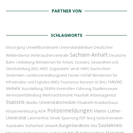
PARTNER VON
SCHLAGWORTE
Deutscher
Entsorgung
Umweltbundesamt
Universitätsklinikum
Sachsen-Anhalt
Wetterdienst
Verbraucherzentrale
Deutsche
Umleitung
Bahn
Ministerium für Arbeit, Soziales, Gesundheit und
Gleichstellung (MS)
AWO
Zugverkehr
verdi
HWG
Nachrichten
Unfall
Gedenken
Landesverwaltungsamt
Ferien
Ministerium für
HAVAG
Konzert
Infrastruktur und Digitales (MID)
Tourismus
IG BAU
Verkehr
Ausstellung
Führung
Stadtmuseum
DEKRA
Kontrollen
Vermisstenfahndung
Weihnachtsmarkt
Haushalt
Arbeitsagentur
Statistik
Universitätsmedizin
Abellio
Elisabeth-Krankenhaus
Polizeimeldungen
Martin-Luther-
AOK
Körperverletzung
Universität
Sperrung
Laternenfest
Streik
FDP
Burg Giebichenstein
Saalekreis
Burgenlandkreis
Autobahn
Sicherheit
Umwelt
Kita
Bundespolizei
Mansfeld-