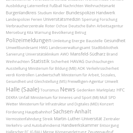
Ausbildung
Laternenfest
Fußball
Nachrichten
Weihnachtsmarkt
Bundespolizei
Burgenlandkreis
Handwerk
Kinder
Studium
Universitätsmedizin
Sperrung
Landespolizei
Ferien
Forschung
Verbraucherzentrale
Roter Ochse
Deutsche Bahn
Arbeitsagentur
Merseburg
Kita
Warnung
Bevölkerung
Betrug
Polizeimeldungen
Gesundheit
Umleitung
Baustelle
Energie
Umweltbundesamt
HWG
Landesverwaltungsamt
Stadtbibliothek
Mansfeld-Südharz
Brand
Sanierung
Universitätsklinikum
AWO
Statistik
HAVAG
Weihnachten
Sicherheit
Durchsuchungen
Ausstellung
AOK
Ministerium für Bildung (MB)
Verkehrssicherheit
verdi
Kontrollen
Landwirtschaft
Ministerium für Arbeit, Soziales,
Freiwilligen-Agentur
Gesundheit und Gleichstellung (MS)
Umwelt
Halle (Saale)
News
HFC
Marktplatz
Tourismus
Gedenken
Unfall
Ministerium für Inneres und Sport (MI)
DEKRA
Müll
SPD
Wetter
Konzert
Ministerium für Infrastruktur und Digitales (MID)
Sachsen-Anhalt
Hauptbahnhof
Förderung
Martin-Luther-Universität
Vermisstenfahndung
Streik
Zentraler
Handwerkskammer
Verkehrs- und Autobahndienst
Entsorgung
Zeugenaufruf
Hallescher FC
IG BAU
Messe
Körperverletzung