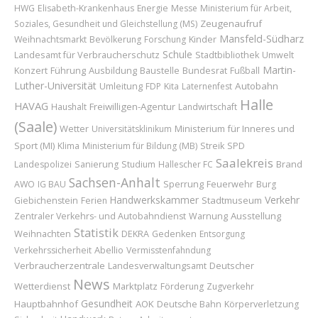
HWG
Elisabeth-Krankenhaus
Energie
Messe
Ministerium für Arbeit,
Zeugenaufruf
Soziales, Gesundheit und Gleichstellung (MS)
Mansfeld-Südharz
Kinder
Weihnachtsmarkt
Bevölkerung
Forschung
Schule
Landesamt für Verbraucherschutz
Stadtbibliothek
Umwelt
Martin-
Konzert
Führung
Ausbildung
Baustelle
Bundesrat
Fußball
Luther-Universität
Umleitung
Autobahn
FDP
Kita
Laternenfest
Halle
HAVAG
Freiwilligen-Agentur
Haushalt
Landwirtschaft
(Saale)
Wetter
Ministerium für Inneres und
Universitätsklinikum
Sport (MI)
Klima
Ministerium für Bildung (MB)
Streik
SPD
Saalekreis
Brand
Landespolizei
Sanierung
Studium
Hallescher FC
Sachsen-Anhalt
Sperrung
Feuerwehr
AWO
IG BAU
Burg
Handwerkskammer
Verkehr
Stadtmuseum
Giebichenstein
Ferien
Ausstellung
Zentraler Verkehrs- und Autobahndienst
Warnung
Statistik
Weihnachten
DEKRA
Gedenken
Entsorgung
Abellio
Verkehrssicherheit
Vermisstenfahndung
Verbraucherzentrale
Deutscher
Landesverwaltungsamt
News
Wetterdienst
Marktplatz
Förderung
Zugverkehr
Gesundheit
Hauptbahnhof
AOK
Deutsche Bahn
Körperverletzung