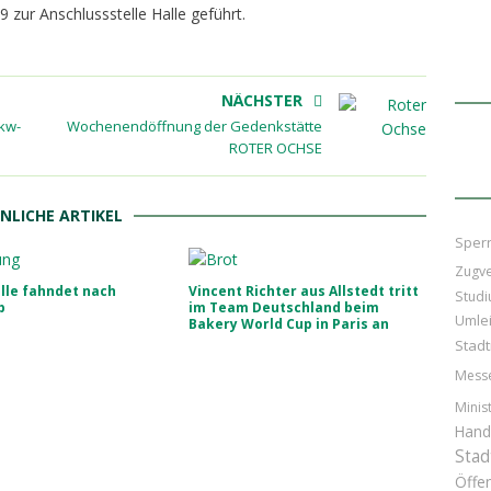
zur Anschlussstelle Halle geführt.
NÄCHSTER
kw-
Wochenendöffnung der Gedenkstätte
ROTER OCHSE
NLICHE ARTIKEL
Sper
Zugv
alle fahndet nach
Vincent Richter aus Allstedt tritt
Stud
b
im Team Deutschland beim
Umle
Bakery World Cup in Paris an
Stad
Mess
Minis
Hand
Stad
Öffen