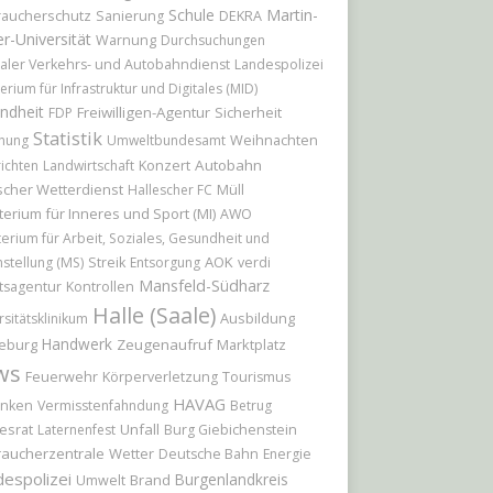
Schule
Martin-
raucherschutz
Sanierung
DEKRA
r-Universität
Warnung
Durchsuchungen
aler Verkehrs- und Autobahndienst
Landespolizei
erium für Infrastruktur und Digitales (MID)
ndheit
Freiwilligen-Agentur
Sicherheit
FDP
Statistik
Weihnachten
hung
Umweltbundesamt
Konzert
Autobahn
ichten
Landwirtschaft
cher Wetterdienst
Hallescher FC
Müll
terium für Inneres und Sport (MI)
AWO
terium für Arbeit, Soziales, Gesundheit und
AOK
hstellung (MS)
Streik
Entsorgung
verdi
Mansfeld-Südharz
tsagentur
Kontrollen
Halle (Saale)
Ausbildung
rsitätsklinikum
Handwerk
eburg
Zeugenaufruf
Marktplatz
ws
Feuerwehr
Körperverletzung
Tourismus
HAVAG
nken
Vermisstenfahndung
Betrug
esrat
Unfall
Laternenfest
Burg Giebichenstein
raucherzentrale
Wetter
Deutsche Bahn
Energie
espolizei
Burgenlandkreis
Brand
Umwelt