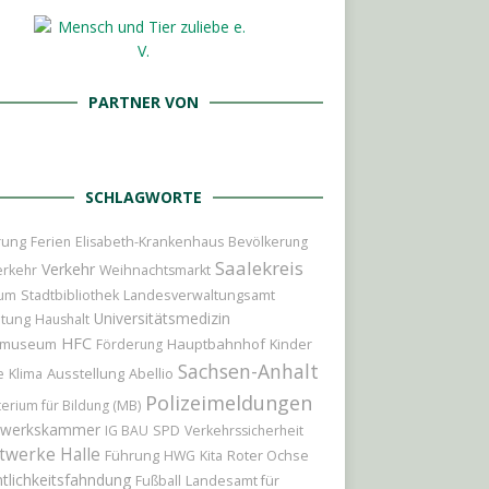
PARTNER VON
SCHLAGWORTE
rung
Ferien
Elisabeth-Krankenhaus
Bevölkerung
Saalekreis
Verkehr
erkehr
Weihnachtsmarkt
ium
Stadtbibliothek
Landesverwaltungsamt
Universitätsmedizin
itung
Haushalt
HFC
tmuseum
Hauptbahnhof
Kinder
Förderung
Sachsen-Anhalt
Ausstellung
Abellio
e
Klima
Polizeimeldungen
terium für Bildung (MB)
werkskammer
IG BAU
SPD
Verkehrssicherheit
twerke Halle
Führung
Roter Ochse
HWG
Kita
tlichkeitsfahndung
Landesamt für
Fußball