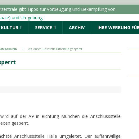
dungen vom Samstag, 08.08.2026
POLIZEIMELDUNGEN
 Euro flossen in Sachsen-Anhalt im Jahr 2024 pro Kopf in
& KULTUR
SERVICE
ARCHIV
IHRE WERBUNG FÜR
ANHALT INFO
ie Wähler zur Sanierung von Schultoiletten: “Verwaltung darf
inden”
LOKALE NACHRICHTEN - HALLE (SAALE) &
& UMGEBUNG
A9: Anschlussstelle Bitterfeld gesperrt
sperrt
lle führt zu Durchsuchung und Festnahmen
rzentrale gibt Tipps zur Vorbeugung und Bekämpfung von
halt
TOPMELDUNG
 wird auf der A9 in Richtung München die Anschlussstelle
eiten gesperrt.
chste Anschlussstelle Halle umgeleitet. Der auffahrwillige