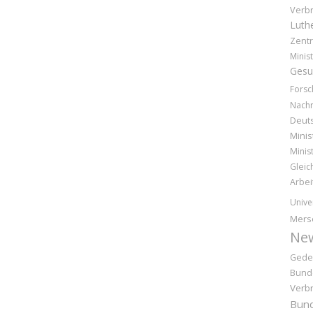
Verb
Luthe
Zentr
Minist
Gesu
Forsc
Nachr
Deuts
Minis
Minis
Gleic
Arbei
Unive
Mers
Ne
Gede
Bund
Verb
Bund