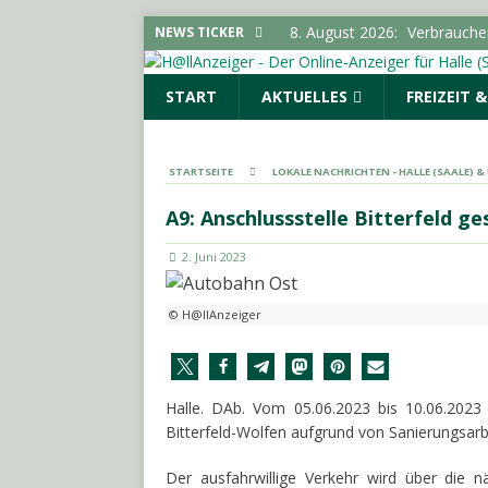
8. August 2026:
Polizeimel
NEWS TICKER
8. August 2026:
Über 24.000
START
AKTUELLES
FREIZEIT 
den Konsum
SACHSEN-
7. August 2026:
SPD und Fre
keine Förderhindernisse erf
STARTSEITE
LOKALE NACHRICHTEN - HALLE (SAALE) 
UMGEBUNG
A9: Anschlussstelle Bitterfeld ge
7. August 2026:
Pkw-Kontro
2. Juni 2023
POLIZEIMELDUNGEN
8. August 2026:
Verbrauche
© H@llAnzeiger
Vorratsschädlingen im Haus
Halle. DAb. Vom 05.06.2023 bis 10.06.2023
Bitterfeld-Wolfen aufgrund von Sanierungsarb
Der ausfahrwillige Verkehr wird über die nä