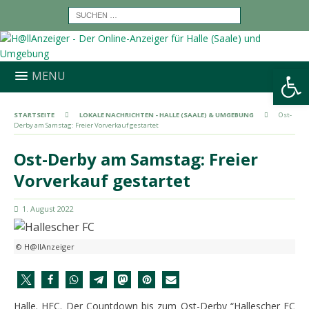
Werkzeugleiste öffnen
MENU
STARTSEITE
LOKALE NACHRICHTEN - HALLE (SAALE) & UMGEBUNG
Ost-
Derby am Samstag: Freier Vorverkauf gestartet
Ost-Derby am Samstag: Freier
Vorverkauf gestartet
1. August 2022
© H@llAnzeiger
Halle. HFC. Der Countdown bis zum Ost-Derby “Hallescher FC