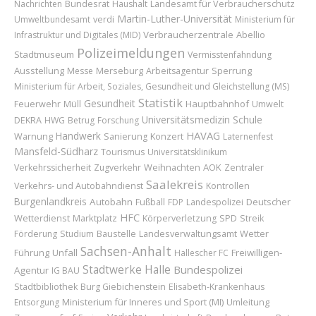
Bundesrat
Landesamt für Verbraucherschutz
Nachrichten
Haushalt
Martin-Luther-Universität
Umweltbundesamt
verdi
Ministerium für
Verbraucherzentrale
Abellio
Infrastruktur und Digitales (MID)
Polizeimeldungen
Stadtmuseum
Vermisstenfahndung
Ausstellung
Merseburg
Sperrung
Messe
Arbeitsagentur
Ministerium für Arbeit, Soziales, Gesundheit und Gleichstellung (MS)
Statistik
Gesundheit
Feuerwehr
Hauptbahnhof
Müll
Umwelt
Universitätsmedizin
Schule
DEKRA
HWG
Betrug
Forschung
HAVAG
Handwerk
Konzert
Warnung
Sanierung
Laternenfest
Mansfeld-Südharz
Tourismus
Universitätsklinikum
Weihnachten
AOK
Verkehrssicherheit
Zugverkehr
Zentraler
Saalekreis
Verkehrs- und Autobahndienst
Kontrollen
Burgenlandkreis
Autobahn
Deutscher
Fußball
FDP
Landespolizei
HFC
Wetterdienst
Marktplatz
Körperverletzung
SPD
Streik
Baustelle
Wetter
Förderung
Studium
Landesverwaltungsamt
Sachsen-Anhalt
Führung
Unfall
Freiwilligen-
Hallescher FC
Stadtwerke Halle
Bundespolizei
Agentur
IG BAU
Stadtbibliothek
Burg Giebichenstein
Elisabeth-Krankenhaus
Ministerium für Inneres und Sport (MI)
Umleitung
Entsorgung