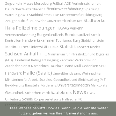
Merseburg
AOK
Zugverkehr
Messe
Fußball
Verkehrssicherheit
Öffentlichkeitsfahndung
Deutscher Wetterdienst
Sperrung
Warnung
AWO
Stadtbibliothek
FDP
Ministerium für Bildung (MB)
Stadtwerke
Zeugenaufruf
Feuerwehr
Universitätsklinikum
Kita
Polizeimeldungen
Halle
HAVAG
Verkehr
Bundespolizei
Burgenlandkreis
Vermisstenfahndung
Streik
Handwerkskammer
Kontrollen
Tourismus
Burg Giebichenstein
Statistik
Martin-Luther-Universität
Konzert
Kinder
DEKRA
Sachsen-Anhalt
HFC
Ministerium für Infrastruktur und Digitales
Bundesrat
(MID)
Betrug
Entsorgung
Zentraler Verkehrs- und
Brand
Autobahndienst
Nachrichten
Haushalt
Müll
Gedenken
SPD
Halle (Saale)
Handwerk
Weihnachten
Umweltbundesamt
Ministerium für Arbeit, Soziales, Gesundheit und Gleichstellung (MS)
Universitätsmedizin
Baustelle
Marktplatz
Bevölkerung
Förderung
News
Saalekreis
Gesundheit
Sicherheit
verdi
HWG
Schule
Umleitung
Körperverletzung
Hallescher FC
Landesverwaltungsamt
Diese Website benutzt Cookies. Wenn Sie die Website weiter
nutzen, gehen wir von Ihrem Einverständnis aus.