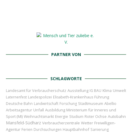
PARTNER VON
SCHLAGWORTE
Landesamt für Verbraucherschutz
Ausstellung
IG BAU
Klima
Umwelt
Führung
Laternenfest
Landespolizei
Elisabeth-Krankenhaus
Stadtmuseum
Abellio
Deutsche Bahn
Landwirtschaft
Forschung
Unfall
Ausbildung
Ministerium für Inneres und
Arbeitsagentur
Sport (MI)
Roter Ochse
Autobahn
Weihnachtsmarkt
Energie
Studium
Mansfeld-Südharz
Verbraucherzentrale
Wetter
Freiwilligen-
Agentur
Hauptbahnhof
Ferien
Durchsuchungen
Sanierung