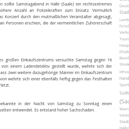
en sollte Samstagabend in Halle (Saale) ein rechtsextremes
Deut
öhere Anzahl an Polizeikräften zum Einsatz. Vermutlich
Stad
as Konzert durch den mutmaßlichen Veranstalter abgesagt,
Landw
an Personen erschien, die der vermeintlichen Zuhörerschaft
Forsc
Verb
Tour
Haup
Elisa
Bevöl
nes großen Einkaufszentrums versuchte Samstag gegen 16
Strei
von einem Ladendetektiv gestellt wurde, wehrte sich der
Infras
dass zwei weitere dazugehörige Männer im Einkaufszentrum
Hand
on wehrte sich einer ebenfalls heftig gegen das Festhalten
Sport
letzt.
Südh
(Sa
ekannte in der Nacht von Samstag zu Sonntag einen
Warn
etten entwendet. Es entstand hoher Sachschaden.
Verb
Stad
Halle