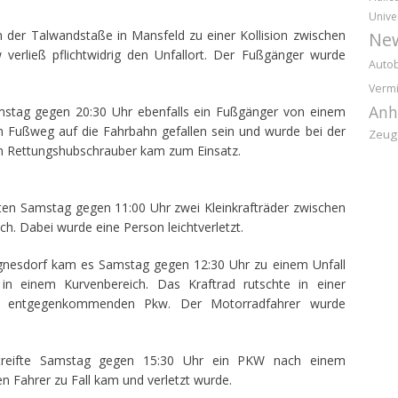
Unive
der Talwandstaße in Mansfeld zu einer Kollision zwischen
Ne
rließ pflichtwidrig den Unfallort. Der Fußgänger wurde
Auto
Vermi
Anh
amstag gegen 20:30 Uhr ebenfalls ein Fußgänger von einem
m Fußweg auf die Fahrbahn gefallen sein und wurde bei der
Zeug
Ein Rettungshubschrauber kam zum Einsatz.
rten Samstag gegen 11:00 Uhr zwei Kleinkrafträder zwischen
h. Dabei wurde eine Person leichtverletzt.
gnesdorf kam es Samstag gegen 12:30 Uhr zu einem Unfall
n einem Kurvenbereich. Das Kraftrad rutschte in einer
em entgegenkommenden Pkw. Der Motorradfahrer wurde
streifte Samstag gegen 15:30 Uhr ein PKW nach einem
 Fahrer zu Fall kam und verletzt wurde.