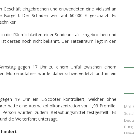
ein Geschäft eingebrochen und entwendeten eine Vielzahl an
e Bargeld. Der Schaden wird auf 60.000 € geschätzt. Es
echniker.
 in die Räumlichkeiten einer Sendeanstalt eingebrochen und
t derzeit noch nicht bekannt. Der Tatzeitraum liegt in den
 Samstag gegen 17 Uhr zu einem Unfall zwischen einem
 Motorradfahrer wurde dabei schwerverletzt und in ein
egen 19 Uhr ein E-Scooter kontrolliert, welcher ohne
er hatte eine Atemalkoholkonzentration von 1,93 Promille.
Müll
 Person wurden zudem Betäubungsmittel festgestellt. Es
Sozia
nd die Weiterfahrt untersagt.
Deuts
Burg 
hindert
Unive