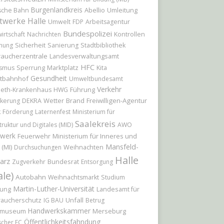
Burgenlandkreis
Abellio
Umleitung
sche Bahn
twerke Halle
Umwelt
FDP
Arbeitsagentur
Bundespolizei
irtschaft
Nachrichten
Kontrollen
Sicherheit
hung
Sanierung
Stadtbibliothek
raucherzentrale
Landesverwaltungsamt
HFC
Sperrung
Marktplatz
ismus
Kita
Gesundheit
tbahnhof
Umweltbundesamt
Verkehr
Führung
beth-Krankenhaus
HWG
Wetter
Brand
Freiwilligen-Agentur
kerung
DEKRA
k
Förderung
Laternenfest
Ministerium für
Saalekreis
truktur und Digitales (MID)
AWO
werk
Feuerwehr
Ministerium für Inneres und
Mansfeld-
 (MI)
Weihnachten
Durchsuchungen
Halle
arz
Bundesrat
Zugverkehr
Entsorgung
ale)
Autobahn
Weihnachtsmarkt
Studium
Martin-Luther-Universität
Landesamt für
ung
raucherschutz
Unfall
IG BAU
Betrug
Handwerkskammer
tmuseum
Merseburg
Öffentlichkeitsfahndung
scher FC