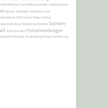
Ausstellung
Kinder
rsitätsklinikum
Landespolizei
ws
Messe
Zentraler Verkehrs- und
Roter Ochse
bahndienst
SPD
Ferien
Sachsen-
sstenfahndung
Verkehrssicherheit
Polizeimeldungen
alt
AOK
Konzert
enaufruf
Ausbildung
Energie
Körperverletzung