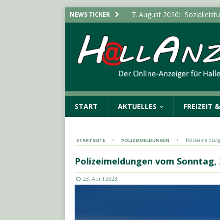
7. August 2026:
Sozialleis
NEWS TICKER
ANHALT INFO
6. August 2026:
18-Jährige
6. August 2026:
Hirtenstra
gesperrt
LOKALE NACHR
6. August 2026:
Polizeime
POLIZEIMELDUNGEN
START
AKTUELLES
FREIZEIT 
7. August 2026:
Stadtteilbi
LOKALE NACHRICHTEN - H
STARTSEITE
POLIZEIMELDUNGEN
Polizeimeldung
Polizeimeldungen vom Sonntag, 
23. April 2023