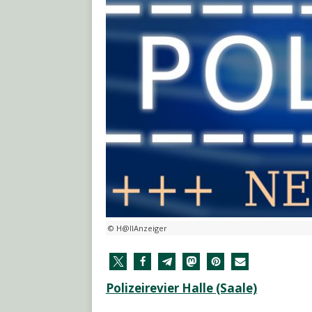
© H@llAnzeiger
Polizeirevier Halle (Saale)