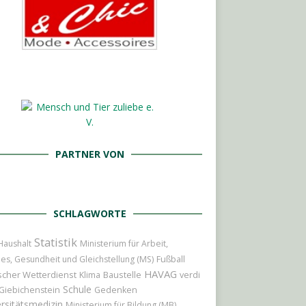
PARTNER VON
SCHLAGWORTE
Statistik
Haushalt
Ministerium für Arbeit,
les, Gesundheit und Gleichstellung (MS)
Fußball
HAVAG
cher Wetterdienst
Baustelle
Klima
verdi
Schule
Giebichenstein
Gedenken
rsitätsmedizin
Ministerium für Bildung (MB)