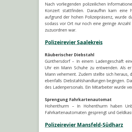
Nach vorliegenden polizeilichen Information
Konzert stattfinden. Daraufhin kam eine h
aufgrund der hohen Polizeipräsenz, wurde d
sodass vor Ort nur noch eine geringe Anzahl 
zuzuordnen war.
Polizeirevier Saalekreis
Räuberischer Diebstahl
Günthersdorf – In einem Ladengeschäft ei
Uhr ein Mann Schuhe zu entwenden. Als er 
Mann vehement. Zudem stellte sich heraus, 
ebenfalls Diebstahlshandlungen begingen. Dav
des Ladenpersonals. Ein Mitarbeiter wurde ver
Sprengung Fahrkartenautomat
Hohenthurm – In Hohenthurm haben Unb
Fahrkartenautomaten gesprengt und Geldkass
Polizeirevier Mansfeld-Südharz