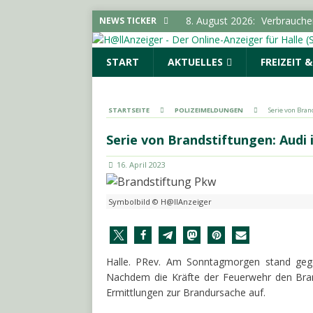
8. August 2026:
Verbrauche
NEWS TICKER
Vorratsschädlingen im Haus
START
AKTUELLES
FREIZEIT 
8. August 2026:
Polizeimel
8. August 2026:
Über 24.000
den Konsum
SACHSEN-
STARTSEITE
POLIZEIMELDUNGEN
Serie von Bra
7. August 2026:
SPD und Fre
Serie von Brandstiftungen: Audi
keine Förderhindernisse erf
16. April 2023
UMGEBUNG
9. August 2026:
Zahl der a
Symbolbild © H@llAnzeiger
Anhalt leicht rückläufig
S
Halle. PRev. Am Sonntagmorgen stand gegen
Nachdem die Kräfte der Feuerwehr den Bran
Ermittlungen zur Brandursache auf.