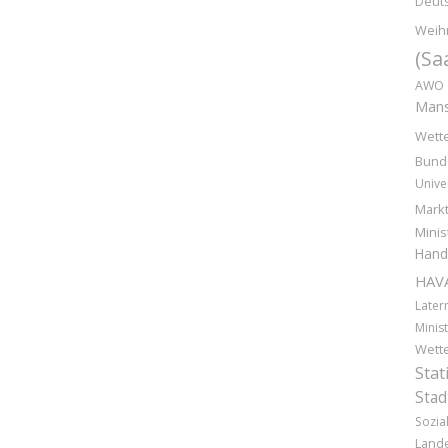
Deut
Weih
(Sa
AWO
Mans
Wette
Bund
Unive
Markt
Minis
Hand
HAV
Later
Minist
Wett
Stat
Stad
Sozia
Lande