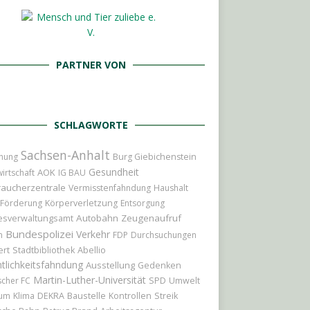
PARTNER VON
SCHLAGWORTE
Sachsen-Anhalt
hung
Burg Giebichenstein
Gesundheit
AOK
irtschaft
IG BAU
raucherzentrale
Vermisstenfahndung
Haushalt
Förderung
Körperverletzung
Entsorgung
Autobahn
Zeugenaufruf
esverwaltungsamt
Bundespolizei
Verkehr
n
FDP
Durchsuchungen
ert
Abellio
Stadtbibliothek
tlichkeitsfahndung
Ausstellung
Gedenken
Martin-Luther-Universität
scher FC
SPD
Umwelt
Baustelle
ium
Klima
DEKRA
Kontrollen
Streik