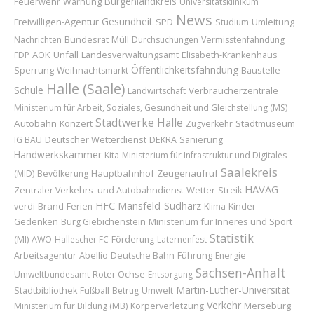
Burgenlandkreis
Feuerwehr
Warnung
Universitätsklinikum
News
Gesundheit
Freiwilligen-Agentur
Umleitung
SPD
Studium
Bundesrat
Nachrichten
Müll
Durchsuchungen
Vermisstenfahndung
AOK
Unfall
FDP
Landesverwaltungsamt
Elisabeth-Krankenhaus
Öffentlichkeitsfahndung
Sperrung
Baustelle
Weihnachtsmarkt
Halle (Saale)
Schule
Verbraucherzentrale
Landwirtschaft
Ministerium für Arbeit, Soziales, Gesundheit und Gleichstellung (MS)
Stadtwerke Halle
Autobahn
Konzert
Stadtmuseum
Zugverkehr
Deutscher Wetterdienst
IG BAU
DEKRA
Sanierung
Handwerkskammer
Kita
Ministerium für Infrastruktur und Digitales
Saalekreis
Hauptbahnhof
Zeugenaufruf
(MID)
Bevölkerung
HAVAG
Wetter
Zentraler Verkehrs- und Autobahndienst
Streik
HFC
Mansfeld-Südharz
Brand
Kinder
verdi
Ferien
Klima
Ministerium für Inneres und Sport
Gedenken
Burg Giebichenstein
Statistik
(MI)
AWO
Hallescher FC
Förderung
Laternenfest
Abellio
Führung
Arbeitsagentur
Deutsche Bahn
Energie
Sachsen-Anhalt
Roter Ochse
Umweltbundesamt
Entsorgung
Martin-Luther-Universität
Stadtbibliothek
Fußball
Betrug
Umwelt
Verkehr
Merseburg
Ministerium für Bildung (MB)
Körperverletzung