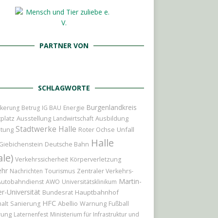
PARTNER VON
SCHLAGWORTE
Burgenlandkreis
kerung
Betrug
IG BAU
Energie
platz
Ausstellung
Ausbildung
Landwirtschaft
Stadtwerke Halle
itung
Roter Ochse
Unfall
Halle
Giebichenstein
Deutsche Bahn
ale)
Verkehrssicherheit
Körperverletzung
ehr
Nachrichten
Tourismus
Zentraler Verkehrs-
Martin-
Autobahndienst
AWO
Universitätsklinikum
r-Universität
Bundesrat
Hauptbahnhof
HFC
Abellio
alt
Sanierung
Warnung
Fußball
rung
Laternenfest
Ministerium für Infrastruktur und