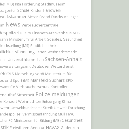
Stadtmuseum
les (MID)
Kita
Förderung
Schule
Handwerk
Kinder
tsagentur
werkskammer
Brand
Messe
Durchsuchungen
News
Verbraucherzentrale
ium
espolizei
AOK
DEKRA
Elisabeth-Krankenhaus
bahn
Ministerium für Arbeit, Soziales, Gesundheit
leichstellung (MS)
Stadtbibliothek
tlichkeitsfahndung
Ferien
Weihnachtsmarkt
Sachsen-Anhalt
Universitätsmedizin
elle
Deutscher Wetterdienst
esverwaltungsamt
ekreis
Merseburg
Ministerium für
verdi
Mansfeld-Südharz
es und Sport (MI)
SPD
samt für Verbraucherschutz
Kontrollen
Polizeimeldungen
enaufruf
Sicherheit
er
Konzert
Weihnachten
Entsorgung
Klima
rwehr
Umweltbundesamt
Streik
Umwelt
Forschung
andespolizei
Vermisstenfahndung
Müll
HWG
Gesundheit
scher FC
Ministerium für Bildung (MB)
istik
HAVAG
Freiwilligen-Agentur
Gedenken