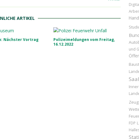
Digita
Arbei
Hand
NLICHE ARTIKEL
Stud
Bund
: Nächster Vortrag
Polizeimeldungen vom Freitag,
Auto
16.12.2022
und G
Öffen
Baust
Land
Saal
Inner
Lande
Zeug
Wett
Feue
FDP
L
Halle
Stat