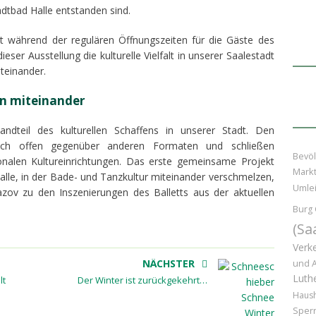
adtbad Halle entstanden sind.
st während der regulären Öffnungszeiten für die Gäste des
ser Ausstellung die kulturelle Vielfalt in unserer Saalestadt
iteinander.
n miteinander
ndteil des kulturellen Schaffens in unserer Stadt. Den
 auch offen gegenüber anderen Formaten und schließen
Bevöl
onalen Kultureinrichtungen. Das erste gemeinsame Projekt
Markt
e, in der Bade- und Tanzkultur miteinander verschmelzen,
Umle
azov zu den Inszenierungen des Balletts aus der aktuellen
Burg 
(Sa
Verk
NÄCHSTER
und 
Luthe
lt
Der Winter ist zurückgekehrt…
Haush
Sper