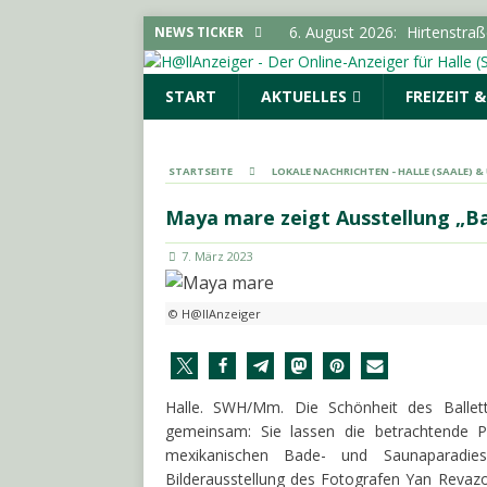
6. August 2026:
Hirtenstra
NEWS TICKER
gesperrt
LOKALE NACHR
START
AKTUELLES
FREIZEIT 
6. August 2026:
Polizeimel
POLIZEIMELDUNGEN
6. August 2026:
Kampagne „
STARTSEITE
LOKALE NACHRICHTEN - HALLE (SAALE) 
LOKALE NACHRICHTEN - H
Maya mare zeigt Ausstellung „B
6. August 2026:
Elektrolyte
7. März 2023
6. August 2026:
18-Jährige
© H@llAnzeiger
Halle. SWH/Mm. Die Schönheit des Balle
gemeinsam: Sie lassen die betrachtende 
mexikanischen Bade- und Saunaparadie
Bilderausstellung des Fotografen Yan Revaz