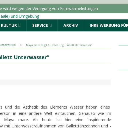
ße wird wegen der Verlegung von Fernwärmeleitungen
ICHTEN - HALLE (SAALE) & UMGEBUNG
& KULTUR
SERVICE
ARCHIV
IHRE WERBUNG FÜR
dungen vom Donnerstag, 06.08.2026
Menschen. Nicht Herkunft.“ startet in Sachsen-Anhalt
& UMGEBUNG
Maya mare zeigt Ausstellung „Ballett Unterwasser“
ALLE (SAALE) & UMGEBUNG
allett Unterwasser“
: Drei Fragen an die AOK Sachsen-Anhalt
TOPMELDUNG
r geschlagen und beraubt
POLIZEIMELDUNGEN
tts und die Ästhetik des Elements Wasser haben eines
Person in eine andere Welt eintauchen. Genauso wie im
s Maya mare. Ab heute ist hier eine inspirierende
ov mit Unterwasseraufnahmen von Balletttänzerinnen und -