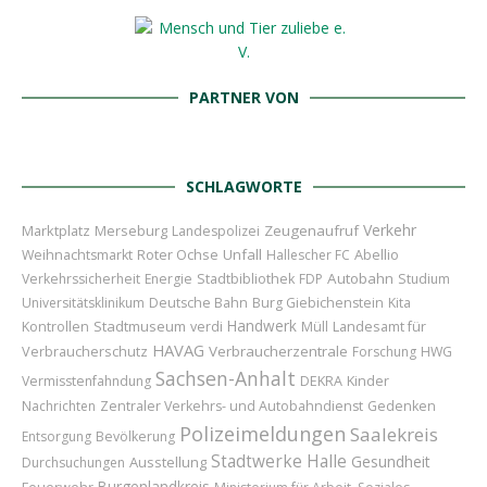
PARTNER VON
SCHLAGWORTE
Verkehr
Marktplatz
Merseburg
Zeugenaufruf
Landespolizei
Roter Ochse
Unfall
Abellio
Weihnachtsmarkt
Hallescher FC
Autobahn
Verkehrssicherheit
Energie
Stadtbibliothek
FDP
Studium
Universitätsklinikum
Deutsche Bahn
Burg Giebichenstein
Kita
Handwerk
Stadtmuseum
Landesamt für
Kontrollen
verdi
Müll
HAVAG
Verbraucherschutz
Verbraucherzentrale
Forschung
HWG
Sachsen-Anhalt
Kinder
Vermisstenfahndung
DEKRA
Nachrichten
Zentraler Verkehrs- und Autobahndienst
Gedenken
Polizeimeldungen
Saalekreis
Entsorgung
Bevölkerung
Stadtwerke Halle
Gesundheit
Ausstellung
Durchsuchungen
Burgenlandkreis