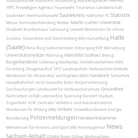
Bundespolizei
HAVAG
Autobahn
Ausbildung
Stadtbibliothek
HFC
Freiwilligen-Agentur
Feuerwehr
Tourismus
Landwirtschaft
Saalekreis
Statistik
Gedenken
Weihnachtsmarkt
Hallescher FC
Martin-Luther-Universität
Wetter
Messe
Vermisstenfahndung
Elisabeth-Krankenhaus
Sanierung
Umwelt
Ministerium für Arbeit,
Halle
Ausstellung
Soziales, Gesundheit und Gleichstellung (MS)
(Saale)
Merseburg
Klima
Burg Giebichenstein
Entsorgung
FDP
Universitätsmedizin
Mansfeld-Südharz
Warnung
Betrug
Burgenlandkreis
Umleitung
Marktplatz
Verkehrssicherheit
HWG
Zeugenaufruf
Verbraucherzentrale
Forschung
SPD
Landespolizei
Handwerk
Sicherheit
Ministerium für Infrastruktur und Digitales (MID)
Hauptbahnhof
verdi
Deutsche Bahn
Körperverletzung
Gesundheit
Landesamt für Verbraucherschutz
Durchsuchungen
Unfall
Sperrung
Konzert
Nachrichten
Laternenfest
Studium
AOK
Zugverkehr
Zentraler Verkehrs- und Autobahndienst
Verkehr
Ministerium für Bildung (MB)
Umweltbundesamt
Energie
Polizeimeldungen
Handwerkskammer
Bevölkerung
News
Ministerium für Inneres und Sport (MI)
Arbeitsagentur
Sachsen-Anhalt
Roter Ochse
Weihnachten
DEKRA