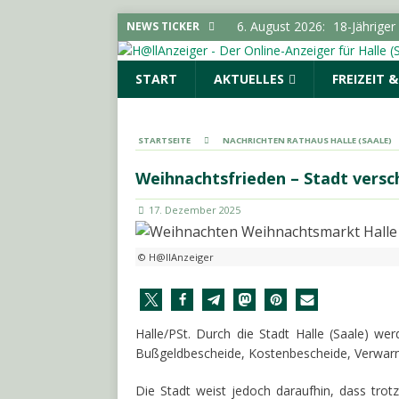
6. August 2026:
18-Jährige
NEWS TICKER
6. August 2026:
Hirtenstra
START
AKTUELLES
FREIZEIT 
gesperrt
LOKALE NACHR
6. August 2026:
Polizeimel
POLIZEIMELDUNGEN
STARTSEITE
NACHRICHTEN RATHAUS HALLE (SAALE)
6. August 2026:
Kampagne „
Weihnachtsfrieden – Stadt versc
LOKALE NACHRICHTEN - H
17. Dezember 2025
6. August 2026:
Elektrolyte
© H@llAnzeiger
Halle/PSt. Durch die Stadt Halle (Saale) we
Bußgeldbescheide, Kostenbescheide, Verwar
Die Stadt weist jedoch daraufhin, dass tro