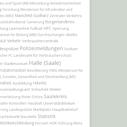
es und Sport (MI)
Merseburg
Verkehrssicherheit
g
Forschung
Ministerium für Infrastruktur und
Mansfeld-Südharz
les (MID)
Zentraler Verkehrs-
Burgenlandkreis
Autobahndienst
Sanierung
HFC
itung
Sperrung
Laternenfest
Fußball
Abellio
terium für Bildung (MB)
Durchsuchungen
Verkehr
Verbraucherzentrale
Müll
Polizeimeldungen
espolizei
Studium
Landesamt für Verbraucherschutz
scher FC
Halle (Saale)
le
Stadtmuseum
rsitätsmedizin
Bevölkerung
HWG
Ministerium für
t, Soziales, Gesundheit und Gleichstellung (MS)
HAVAG
ndheit
Ausbildung
Sicherheit
Wetter
esverwaltungsamt
Saalekreis
Roter Ochse
rverletzung
bahn
Kontrollen
Haushalt
Universitätsklinikum
Marktplatz
Hauptbahnhof
erung
Landespolizei
Statistik
Baustelle
nachtsmarkt
tlichkeitsfahndung
Konzert
AOK
Führung
Klima