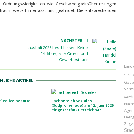
. Ordnungswidrigkeiten wie Geschwindigkeitsübertretungen
traum weiterhin erfasst und geahndet. Die entsprechenden
.
NÄCHSTER
Haushalt 2026 beschlossen: Keine
Erhöhung von Grund- und
Gewerbesteuer
Landw
Strei
NLICHE ARTIKEL
Gede
Vermi
verdi
uf Polizeibeamte
Fachbereich Soziales
Nachr
(Südpromenade) am 12. Juni 2026
eingeschränkt erreichbar
Agen
Energ
Zugv
Stad