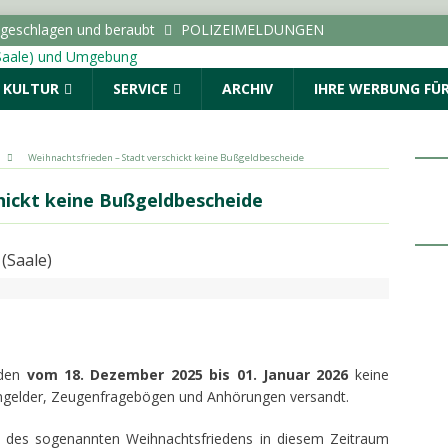
r geschlagen und beraubt
POLIZEIMELDUNGEN
ße wird wegen der Verlegung von Fernwärmeleitungen
& KULTUR
SERVICE
ARCHIV
IHRE WERBUNG FÜR
ICHTEN - HALLE (SAALE) & UMGEBUNG
dungen vom Donnerstag, 06.08.2026
Weihnachtsfrieden – Stadt verschickt keine Bußgeldbescheide
Menschen. Nicht Herkunft.“ startet in Sachsen-Anhalt
hickt keine Bußgeldbescheide
ALLE (SAALE) & UMGEBUNG
: Drei Fragen an die AOK Sachsen-Anhalt
TOPMELDUNG
rden
vom 18. Dezember 2025 bis 01. Januar 2026
keine
ngelder, Zeugenfragebögen und Anhörungen versandt.
tz des sogenannten Weihnachtsfriedens in diesem Zeitraum