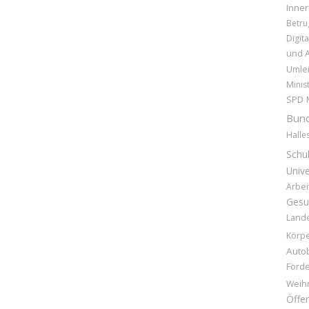
Inner
Betru
Digita
und 
Umle
Minis
SPD
Bund
Halle
Schu
Unive
Arbei
Gesu
Land
Körpe
Auto
Förd
Weih
Öffen