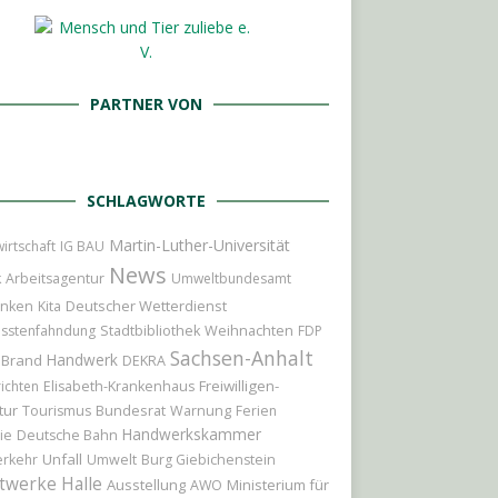
PARTNER VON
SCHLAGWORTE
Martin-Luther-Universität
irtschaft
IG BAU
News
k
Arbeitsagentur
Umweltbundesamt
Deutscher Wetterdienst
nken
Kita
Weihnachten
sstenfahndung
Stadtbibliothek
FDP
Sachsen-Anhalt
Handwerk
Brand
DEKRA
Freiwilligen-
ichten
Elisabeth-Krankenhaus
tur
Bundesrat
Tourismus
Warnung
Ferien
Handwerkskammer
ie
Deutsche Bahn
Unfall
erkehr
Umwelt
Burg Giebichenstein
twerke Halle
Ausstellung
Ministerium für
AWO