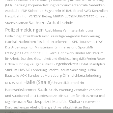
Sperrung
Verbraucherzentrale
(MB)
Körperverletzung
Gedenken
Autobahn
Sicherheit
Brand
FDP
Zugverkehr
IG BAU
AWO
Kontrollen
Verkehr
Martin-Luther-Universität
Hauptbahnhof
Konzert
Betrug
Sachsen-Anhalt
Schule
Stadtbibliothek
Polizeimeldungen
Ausbildung
Vermisstenfahndung
Umleitung
Freiwilligen-Agentur
Umweltbundesamt
Bevölkerung
Haushalt
Nachrichten
Elisabeth-Krankenhaus
SPD
Tourismus
HWG
Ministerium für Inneres und Sport (MI)
Kita
Arbeitsagentur
Gesundheit
HFC
Handwerk
Kinder
Entsorgung
verdi
Ministerium
Roter
für Arbeit, Soziales, Gesundheit und Gleichstellung (MS)
Ferien
Burgenlandkreis
Ochse
Führung
Zeugenaufruf
Unfall
Marktplatz
HAVAG
Stadtmuseum
Studium
Förderung
Sanierung
Fußball
Öffentlichkeitsfahndung
Baustelle
AOK
Bundesrat
Merseburg
Halle (Saale)
Universitätsmedizin
DEKRA
Müll
Saalekreis
Handwerkskammer
Warnung
Zentraler Verkehrs-
und Autobahndienst
Landespolizei
Ministerium für Infrastruktur und
Bundespolizei
Mansfeld-Südharz
Feuerwehr
Digitales (MID)
Abellio
Durchsuchungen
Energie
Universitätsklinikum
Burg
Giebichenstein