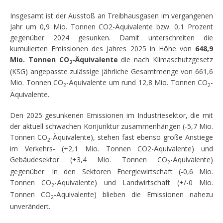
Insgesamt ist der Ausstoß an Treibhausgasen im vergangenen
Jahr um 0,9 Mio. Tonnen CO2-Äquivalente bzw. 0,1 Prozent
gegenüber 2024 gesunken. Damit unterschreiten die
kumulierten Emissionen des Jahres 2025 in Höhe von
648,9
Mio. Tonnen CO
-Äquivalente
die nach Klimaschutzgesetz
2
(KSG) angepasste zulässige jährliche Gesamtmenge von 661,6
Mio. Tonnen CO
-Äquivalente um rund 12,8 Mio. Tonnen CO
-
2
2
Äquivalente.
Den 2025 gesunkenen Emissionen im Industriesektor, die mit
der aktuell schwachen Konjunktur zusammenhängen (-5,7 Mio.
Tonnen CO
-Äquivalente), stehen fast ebenso große Anstiege
2
im Verkehrs- (+2,1 Mio. Tonnen CO2-Äquivalente) und
Gebäudesektor (+3,4 Mio. Tonnen CO
-Äquivalente)
2
gegenüber. In den Sektoren Energiewirtschaft (-0,6 Mio.
Tonnen CO
-Äquivalente) und Landwirtschaft (+/-0 Mio.
2
Tonnen CO
-Äquivalente) blieben die Emissionen nahezu
2
unverändert.