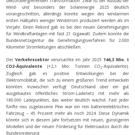
sektorübergreifenden Transformation. Zwar ist der Ausbau der
Wind- und besonders der Solarenergie 2025 deutlich
vorangeschritten, allerdings konnte wegen des windarmen
ersten Halbjahrs weniger Windstrom produziert werden als im
Vorjahr. Einen Rekord gab es bei den neuen Genehmigungen
für Windkraftanlagen mit fast 21 Gigawatt. Zudem konnte die
Bundesnetzagentur die Genehmigungsverfahren für 2.000
Kilometer Stromleitungen abschließen.
Der
Verkehrssektor
verursachte im Jahr 2025
146,3 Mio. t
CO2-Äquivalente
(+2,1 Mio. Tonnen CO
-Äquivalente).
2
Zugleich gab es positive Entwicklungen bei der
Elektromobilität, die sich zu einem größeren Trend entwickeln
könnten: Inzwischen verfügt Deutschland über ein gut
ausgebautes öffentliches Strom-Ladenetz mit mehr als
180.000 Ladepunkten, das weiter deutlich wächst. Fast jeder
fünfte neu zugelassene Pkw war ein rein batterieelektrisches
Fahrzeug – 45 Prozent mehr als noch 2024. Diese Dynamik
könnte sich in diesem Jahr fortsetzen mit neuen, günstigeren
Modellen und der neuen Förderung für Elektroautos durch die
Bundesregierung.