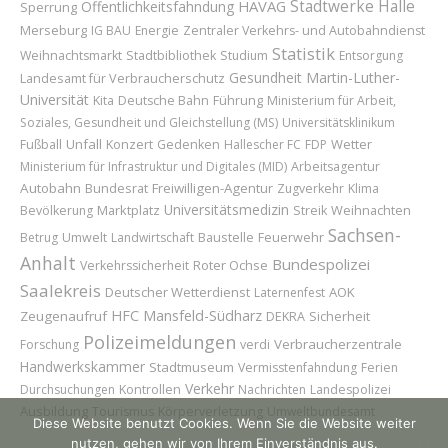
HAVAG
Stadtwerke Halle
Öffentlichkeitsfahndung
Sperrung
Merseburg
IG BAU
Energie
Zentraler Verkehrs- und Autobahndienst
Statistik
Weihnachtsmarkt
Stadtbibliothek
Studium
Entsorgung
Gesundheit
Martin-Luther-
Landesamt für Verbraucherschutz
Universität
Führung
Kita
Deutsche Bahn
Ministerium für Arbeit,
Soziales, Gesundheit und Gleichstellung (MS)
Universitätsklinikum
Unfall
Konzert
Wetter
Fußball
Gedenken
Hallescher FC
FDP
Ministerium für Infrastruktur und Digitales (MID)
Arbeitsagentur
Autobahn
Bundesrat
Freiwilligen-Agentur
Zugverkehr
Klima
Universitätsmedizin
Marktplatz
Weihnachten
Bevölkerung
Streik
Sachsen-
Baustelle
Feuerwehr
Betrug
Umwelt
Landwirtschaft
Anhalt
Bundespolizei
Roter Ochse
Verkehrssicherheit
Saalekreis
Deutscher Wetterdienst
AOK
Laternenfest
HFC
Mansfeld-Südharz
Zeugenaufruf
Sicherheit
DEKRA
Polizeimeldungen
Verbraucherzentrale
Forschung
verdi
Handwerkskammer
Stadtmuseum
Vermisstenfahndung
Ferien
Verkehr
Durchsuchungen
Kontrollen
Nachrichten
Landespolizei
Ausbildung
Tourismus
Körperverletzung
Umweltbundesamt
Diese Website benutzt Cookies. Wenn Sie die Website weiter
nutzen, gehen wir von Ihrem Einverständnis aus.