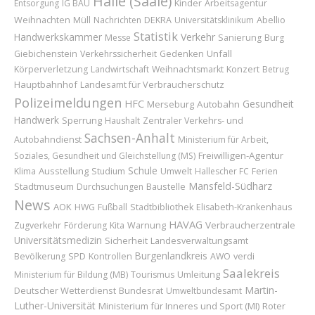
Halle (Saale)
Kinder
Entsorgung
IG BAU
Arbeitsagentur
Weihnachten
Abellio
Müll
Nachrichten
DEKRA
Universitätsklinikum
Statistik
Handwerkskammer
Verkehr
Messe
Sanierung
Burg
Unfall
Giebichenstein
Verkehrssicherheit
Gedenken
Konzert
Körperverletzung
Landwirtschaft
Weihnachtsmarkt
Betrug
Hauptbahnhof
Landesamt für Verbraucherschutz
Polizeimeldungen
HFC
Gesundheit
Merseburg
Autobahn
Handwerk
Sperrung
Haushalt
Zentraler Verkehrs- und
Sachsen-Anhalt
Autobahndienst
Ministerium für Arbeit,
Freiwilligen-Agentur
Soziales, Gesundheit und Gleichstellung (MS)
Schule
Ausstellung
Klima
Studium
Umwelt
Hallescher FC
Ferien
Mansfeld-Südharz
Stadtmuseum
Baustelle
Durchsuchungen
News
AOK
HWG
Fußball
Stadtbibliothek
Elisabeth-Krankenhaus
HAVAG
Verbraucherzentrale
Zugverkehr
Förderung
Kita
Warnung
Universitätsmedizin
Sicherheit
Landesverwaltungsamt
Burgenlandkreis
Bevölkerung
SPD
Kontrollen
AWO
verdi
Saalekreis
Umleitung
Ministerium für Bildung (MB)
Tourismus
Martin-
Deutscher Wetterdienst
Bundesrat
Umweltbundesamt
Luther-Universität
Ministerium für Inneres und Sport (MI)
Roter