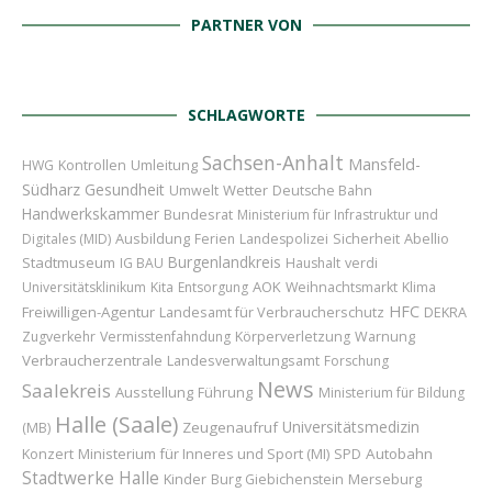
PARTNER VON
SCHLAGWORTE
Sachsen-Anhalt
Mansfeld-
Umleitung
HWG
Kontrollen
Südharz
Gesundheit
Wetter
Umwelt
Deutsche Bahn
Handwerkskammer
Bundesrat
Ministerium für Infrastruktur und
Ausbildung
Sicherheit
Abellio
Digitales (MID)
Ferien
Landespolizei
Burgenlandkreis
Stadtmuseum
IG BAU
Haushalt
verdi
AOK
Universitätsklinikum
Kita
Entsorgung
Weihnachtsmarkt
Klima
HFC
Freiwilligen-Agentur
Landesamt für Verbraucherschutz
DEKRA
Zugverkehr
Vermisstenfahndung
Körperverletzung
Warnung
Verbraucherzentrale
Landesverwaltungsamt
Forschung
News
Saalekreis
Ausstellung
Führung
Ministerium für Bildung
Halle (Saale)
Universitätsmedizin
Zeugenaufruf
(MB)
Konzert
Ministerium für Inneres und Sport (MI)
Autobahn
SPD
Stadtwerke Halle
Kinder
Merseburg
Burg Giebichenstein