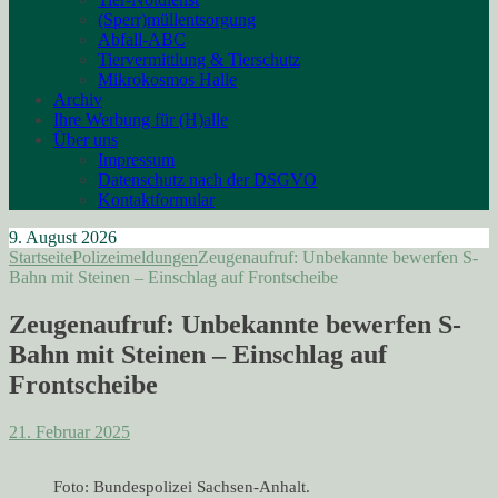
(Sperr)müllentsorgung
Abfall-ABC
Tiervermittlung & Tierschutz
Mikrokosmos Halle
Archiv
Ihre Werbung für (H)alle
Über uns
Impressum
Datenschutz nach der DSGVO
Kontaktformular
9. August 2026
Startseite
Polizeimeldungen
Zeugenaufruf: Unbekannte bewerfen S-
Bahn mit Steinen – Einschlag auf Frontscheibe
Zeugenaufruf: Unbekannte bewerfen S-
Bahn mit Steinen – Einschlag auf
Frontscheibe
21. Februar 2025
Foto: Bundespolizei Sachsen-Anhalt.