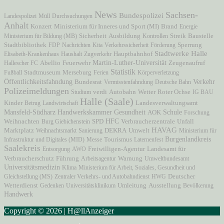
News
Sachsen-
Bundespolizei
Landespolizei
Müll
Durchsuchungen
Anhalt
Ministerium für Inneres und Sport (MI)
Brand
Konzert
Energie
Ministerium für Bildung (MB)
Sicherheit
Ausbildung
Kontrollen
Streik
Baustelle
Stadtbibliothek
FDP
Nachrichten
Kita
Verkehrssicherheit
Förderung
Sperrung
Stadtwerke Halle
Hauptbahnhof
Elisabeth-Krankenhaus
Haushalt
Zugverkehr
Martin-Luther-Universität
Zeugenaufruf
Hallescher FC
Abellio
Feuerwehr
Statistik
Stadtmuseum
Fußball
Merseburg
Ferien
Körperverletzung
Öffentlichkeitsfahndung
Verkehr
Bundesrat
Vermisstenfahndung
Deutsche Bahn
Polizeimeldungen
Autobahn
Wetter
Studium
verdi
Roter Ochse
IG BAU
Halle (Saale)
Kinder
Betrug
Landwirtschaft
Landesverwaltungsamt
Mansfeld-Südharz
Handwerkskammer
Gesundheit
AOK
Schule
Forschung
HFC
Verbraucherzentrale
Unfall
Weihnachten
Burg Giebichenstein
SPD
HAVAG
Marktplatz
Weihnachtsmarkt
Sanierung
DEKRA
Umwelt
Ministerium für
Burgenlandkreis
Infrastruktur und Digitales (MID)
Messe
Tourismus
Laternenfest
Saalekreis
Freiwilligen-Agentur
Entsorgung
AWO
Landesamt für
Verbraucherschutz
Führung
Arbeitsagentur
Warnung
Umweltbundesamt
Universitätsmedizin
Klima
Ministerium für Arbeit, Soziales, Gesundheit und
Gleichstellung (MS)
Zentraler Verkehrs- und Autobahndienst
HWG
Deutscher
Ausstellung
Wetterdienst
Gedenken
Universitätsklinikum
Umleitung
Bevölkerung
Handwerk
Copyright © 2026 | H@llAnzeiger