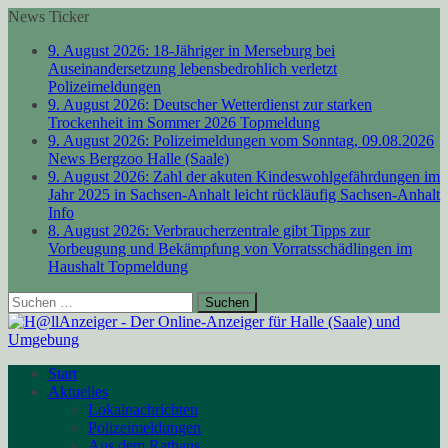
News Ticker
9. August 2026:
18-Jähriger in Merseburg bei
Auseinandersetzung lebensbedrohlich verletzt
Polizeimeldungen
9. August 2026:
Deutscher Wetterdienst zur starken
Trockenheit im Sommer 2026
Topmeldung
9. August 2026:
Polizeimeldungen vom Sonntag, 09.08.2026
News Bergzoo Halle (Saale)
9. August 2026:
Zahl der akuten Kindeswohlgefährdungen im
Jahr 2025 in Sachsen-Anhalt leicht rückläufig
Sachsen-Anhalt
Info
8. August 2026:
Verbraucherzentrale gibt Tipps zur
Vorbeugung und Bekämpfung von Vorratsschädlingen im
Haushalt
Topmeldung
Suchen
nach:
Start
Aktuelles
Lokalnachrichten
Polizeimeldungen
Aus dem Rathaus