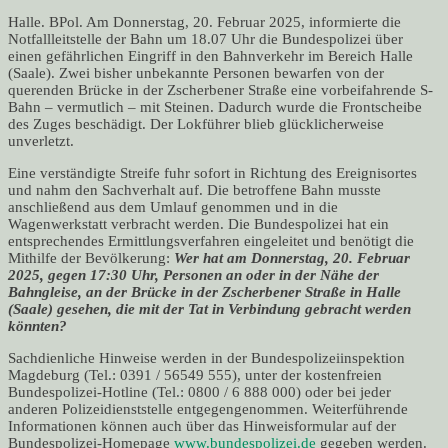
Halle. BPol. Am Donnerstag, 20. Februar 2025, informierte die
Notfallleitstelle der Bahn um 18.07 Uhr die Bundespolizei über
einen gefährlichen Eingriff in den Bahnverkehr im Bereich Halle
(Saale). Zwei bisher unbekannte Personen bewarfen von der
querenden Brücke in der Zscherbener Straße eine vorbeifahrende S-
Bahn – vermutlich – mit Steinen. Dadurch wurde die Frontscheibe
des Zuges beschädigt. Der Lokführer blieb glücklicherweise
unverletzt.
Eine verständigte Streife fuhr sofort in Richtung des Ereignisortes
und nahm den Sachverhalt auf. Die betroffene Bahn musste
anschließend aus dem Umlauf genommen und in die
Wagenwerkstatt verbracht werden. Die Bundespolizei hat ein
entsprechendes Ermittlungsverfahren eingeleitet und benötigt die
Mithilfe der Bevölkerung:
Wer hat am Donnerstag, 20. Februar
2025, gegen 17:30 Uhr, Personen an oder in der Nähe der
Bahngleise, an der Brücke in der Zscherbener Straße in Halle
(Saale) gesehen, die mit der Tat in Verbindung gebracht werden
könnten?
Sachdienliche Hinweise werden in der Bundespolizeiinspektion
Magdeburg (Tel.: 0391 / 56549 555), unter der kostenfreien
Bundespolizei-Hotline (Tel.: 0800 / 6 888 000) oder bei jeder
anderen Polizeidienststelle entgegengenommen. Weiterführende
Informationen können auch über das Hinweisformular auf der
Bundespolizei-Homepage
www.bundespolizei.de
gegeben werden.