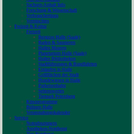
Sachsen-Anhalt Info
Forschung & Wissenschaft
Verbrauchertipps
Vermischtes
Freizeit & Kultur
Freizeit
Bergzoo Halle (Saale)
Baden & Saunieren
Halles Museen
Planetarium Halle (Saale)
Halles Bibliotheken
Stadtführungen & Rundfahrten
Eislaufen in Halle
Grillflächen der Stadt
Hundewiesen in Halle
Parkeisenbahn
Sehenswertes
Tierpark Petersberg
Kinoprogramme
Bühnen Halle
Veranstaltungskalender
Service
Notrufnummern
Apotheken-Notdienst
Tier-Notdienst