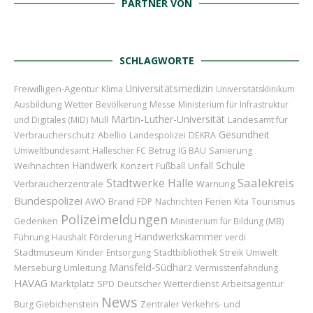
PARTNER VON
SCHLAGWORTE
Universitätsmedizin
Freiwilligen-Agentur
Klima
Universitätsklinikum
Ausbildung
Wetter
Bevölkerung
Messe
Ministerium für Infrastruktur
Martin-Luther-Universität
Landesamt für
und Digitales (MID)
Müll
Gesundheit
Verbraucherschutz
Abellio
Landespolizei
DEKRA
Umweltbundesamt
Hallescher FC
Betrug
IG BAU
Sanierung
Handwerk
Schule
Weihnachten
Konzert
Unfall
Fußball
Saalekreis
Stadtwerke Halle
Verbraucherzentrale
Warnung
Bundespolizei
Brand
AWO
FDP
Nachrichten
Ferien
Kita
Tourismus
Polizeimeldungen
Gedenken
Ministerium für Bildung (MB)
Handwerkskammer
Führung
Haushalt
Förderung
verdi
Stadtmuseum
Kinder
Entsorgung
Stadtbibliothek
Streik
Umwelt
Mansfeld-Südharz
Merseburg
Umleitung
Vermisstenfahndung
HAVAG
Marktplatz
Deutscher Wetterdienst
SPD
Arbeitsagentur
News
Burg Giebichenstein
Zentraler Verkehrs- und