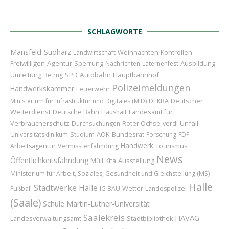
SCHLAGWORTE
Mansfeld-Südharz
Weihnachten
Landwirtschaft
Kontrollen
Freiwilligen-Agentur
Sperrung
Ausbildung
Nachrichten
Laternenfest
Umleitung
Autobahn
Hauptbahnhof
Betrug
SPD
Polizeimeldungen
Handwerkskammer
Feuerwehr
Deutscher
Ministerium für Infrastruktur und Digitales (MID)
DEKRA
Wetterdienst
Landesamt für
Deutsche Bahn
Haushalt
Verbraucherschutz
Roter Ochse
Unfall
Durchsuchungen
verdi
AOK
Bundesrat
Universitätsklinikum
Studium
Forschung
FDP
Handwerk
Arbeitsagentur
Vermisstenfahndung
Tourismus
News
Öffentlichkeitsfahndung
Ausstellung
Müll
Kita
Ministerium für Arbeit, Soziales, Gesundheit und Gleichstellung (MS)
Halle
Stadtwerke Halle
Wetter
Fußball
IG BAU
Landespolizei
(Saale)
Schule
Martin-Luther-Universität
Saalekreis
HAVAG
Landesverwaltungsamt
Stadtbibliothek