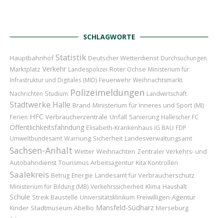
SCHLAGWORTE
Statistik
Hauptbahnhof
Deutscher Wetterdienst
Durchsuchungen
Verkehr
Marktplatz
Roter Ochse
Landespolizei
Ministerium für
Feuerwehr
Infrastruktur und Digitales (MID)
Weihnachtsmarkt
Polizeimeldungen
Nachrichten
Studium
Landwirtschaft
Stadtwerke Halle
Brand
Ministerium für Inneres und Sport (MI)
HFC
Verbraucherzentrale
Unfall
Ferien
Sanierung
Hallescher FC
Öffentlichkeitsfahndung
Elisabeth-Krankenhaus
IG BAU
FDP
Sicherheit
Umweltbundesamt
Warnung
Landesverwaltungsamt
Sachsen-Anhalt
Wetter
Weihnachten
Zentraler Verkehrs- und
Autobahndienst
Tourismus
Arbeitsagentur
Kita
Kontrollen
Saalekreis
Landesamt für Verbraucherschutz
Betrug
Energie
Ministerium für Bildung (MB)
Verkehrssicherheit
Klima
Haushalt
Schule
Baustelle
Freiwilligen-Agentur
Streik
Universitätsklinikum
Mansfeld-Südharz
Kinder
Stadtmuseum
Abellio
Merseburg