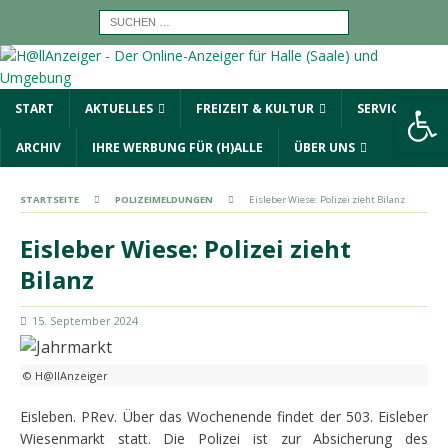
Werkzeugleiste öffnen
START
AKTUELLES
FREIZEIT & KULTUR
SERVICE
ARCHIV
IHRE WERBUNG FÜR (H)ALLE
ÜBER UNS
STARTSEITE
POLIZEIMELDUNGEN
Eisleber Wiese: Polizei zieht Bilanz
Eisleber Wiese: Polizei zieht
Bilanz
15. September 2024
© H@llAnzeiger
Eisleben. PRev. Über das Wochenende findet der 503. Eisleber
Wiesenmarkt statt. Die Polizei ist zur Absicherung des