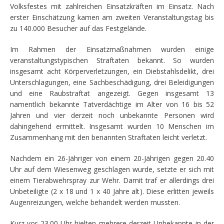
Volksfestes mit zahlreichen Einsatzkräften im Einsatz. Nach
erster Einschätzung kamen am zweiten Veranstaltungstag bis
zu 140.000 Besucher auf das Festgelände.
Im Rahmen der Einsatzmaßnahmen wurden einige
veranstaltungstypischen Straftaten bekannt. So wurden
insgesamt acht Körperverletzungen, ein Diebstahlsdelikt, drei
Unterschlagungen, eine Sachbeschädigung, drei Beleidigungen
und eine Raubstraftat angezeigt. Gegen insgesamt 13
namentlich bekannte Tatverdächtige im Alter von 16 bis 52
Jahren und vier derzeit noch unbekannte Personen wird
dahingehend ermittelt. Insgesamt wurden 10 Menschen im
Zusammenhang mit den benannten Straftaten leicht verletzt.
Nachdem ein 26-Jähriger von einem 20-Jährigen gegen 20.40
Uhr auf dem Wiesenweg geschlagen wurde, setzte er sich mit
einem Tierabwehrspray zur Wehr. Damit traf er allerdings drei
Unbeteiligte (2 x 18 und 1 x 40 Jahre alt). Diese erlitten jeweils
Augenreizungen, welche behandelt werden mussten.
Kurz vor 23.00 Uhr hielten mehrere derzeit Unbekannte in der