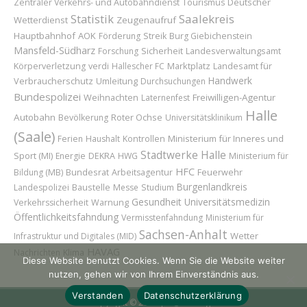
Deutscher
Zentraler Verkehrs- und Autobahndienst
Tourismus
Statistik
Saalekreis
Wetterdienst
Zeugenaufruf
Hauptbahnhof
AOK
Förderung
Streik
Burg Giebichenstein
Mansfeld-Südharz
Sicherheit
Forschung
Landesverwaltungsamt
Marktplatz
Landesamt für
Körperverletzung
verdi
Hallescher FC
Handwerk
Verbraucherschutz
Umleitung
Durchsuchungen
Bundespolizei
Weihnachten
Freiwilligen-Agentur
Laternenfest
Halle
Autobahn
Roter Ochse
Bevölkerung
Universitätsklinikum
(Saale)
Ministerium für Inneres und
Ferien
Haushalt
Kontrollen
Stadtwerke Halle
Sport (MI)
Energie
DEKRA
HWG
Ministerium für
HFC
Bundesrat
Feuerwehr
Bildung (MB)
Arbeitsagentur
Burgenlandkreis
Baustelle
Landespolizei
Messe
Studium
Gesundheit
Universitätsmedizin
Verkehrssicherheit
Warnung
Öffentlichkeitsfahndung
Vermisstenfahndung
Ministerium für
Sachsen-Anhalt
Wetter
Infrastruktur und Digitales (MID)
HAVAG
Nachrichten
Klima
Diese Website benutzt Cookies. Wenn Sie die Website weiter
nutzen, gehen wir von Ihrem Einverständnis aus.
Verstanden
Datenschutzerklärung
Copyright © 2026 | H@llAnzeiger