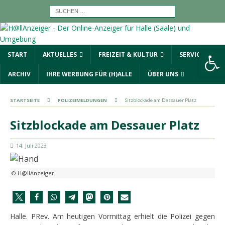
Werkzeugleiste öffnen
START
AKTUELLES
FREIZEIT & KULTUR
SERVICE
ARCHIV
IHRE WERBUNG FÜR (H)ALLE
ÜBER UNS
STARTSEITE
POLIZEIMELDUNGEN
Sitzblockade am Dessauer Platz
Sitzblockade am Dessauer Platz
14. Juli 2023
© H@llAnzeiger
Halle. PRev. Am heutigen Vormittag erhielt die Polizei gegen