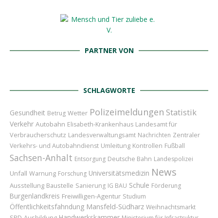
PARTNER VON
SCHLAGWORTE
Polizeimeldungen
Statistik
Gesundheit
Wetter
Betrug
Verkehr
Autobahn
Landesamt für
Elisabeth-Krankenhaus
Verbraucherschutz
Landesverwaltungsamt
Nachrichten
Zentraler
Umleitung
Verkehrs- und Autobahndienst
Kontrollen
Fußball
Sachsen-Anhalt
Entsorgung
Deutsche Bahn
Landespolizei
News
Universitätsmedizin
Unfall
Warnung
Forschung
Schule
Ausstellung
Baustelle
Sanierung
IG BAU
Förderung
Burgenlandkreis
Freiwilligen-Agentur
Studium
Öffentlichkeitsfahndung
Mansfeld-Südharz
Weihnachtsmarkt
Handwerkskammer
Ausbildung
SPD
Ministerium für Infrastruktur