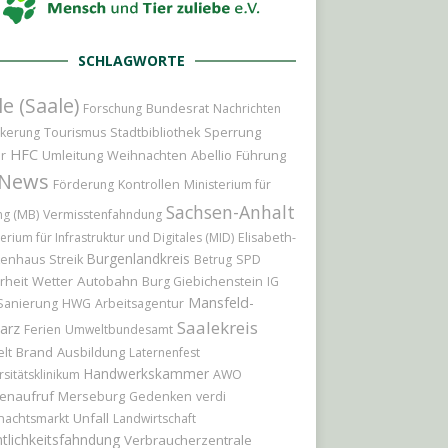
SCHLAGWORTE
le (Saale)
Bundesrat
Forschung
Nachrichten
Sperrung
kerung
Tourismus
Stadtbibliothek
HFC
r
Umleitung
Weihnachten
Abellio
Führung
News
Förderung
Kontrollen
Ministerium für
Sachsen-Anhalt
ng (MB)
Vermisstenfahndung
erium für Infrastruktur und Digitales (MID)
Elisabeth-
Burgenlandkreis
kenhaus
Streik
Betrug
SPD
rheit
Wetter
Autobahn
Burg Giebichenstein
IG
Mansfeld-
Sanierung
HWG
Arbeitsagentur
Saalekreis
arz
Ferien
Umweltbundesamt
Brand
Ausbildung
lt
Laternenfest
Handwerkskammer
rsitätsklinikum
AWO
enaufruf
Merseburg
Gedenken
verdi
Unfall
nachtsmarkt
Landwirtschaft
tlichkeitsfahndung
Verbraucherzentrale