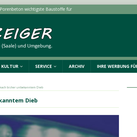
 Porenbeton wichtigste Baustoffe für
n Sachsen-Anhalt
SACHSEN-ANHALT INFO
ngen in Halle (Saale) und im Burgenlandkreis:
nden
POLIZEIMELDUNGEN
luss für den Star Park: Oberbürgermeister trifft die
rg und Kabelsketal
LOKALE NACHRICHTEN - HALLE
& KULTUR
SERVICE
ARCHIV
IHRE WERBUNG FÜR
itert Online-Dienste um „Belehrung nach
LOKALE NACHRICHTEN - HALLE (SAALE) & UMGEBUNG
t nach bisher unbekanntem Dieb
 zur Beteiligung am Stadtradeln 2026 im September auf
ekanntem Dieb
ALLE (SAALE) & UMGEBUNG