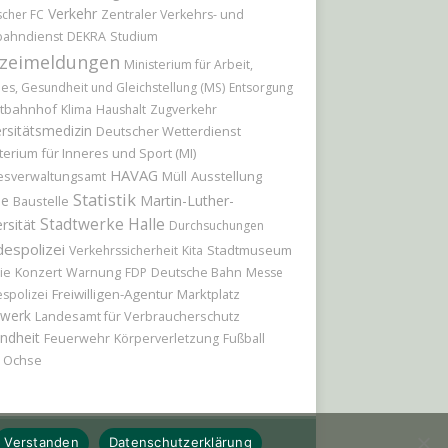
Verkehr
scher FC
Zentraler Verkehrs- und
bahndienst
DEKRA
Studium
izeimeldungen
Ministerium für Arbeit,
les, Gesundheit und Gleichstellung (MS)
Entsorgung
tbahnhof
Klima
Haushalt
Zugverkehr
rsitätsmedizin
Deutscher Wetterdienst
terium für Inneres und Sport (MI)
HAVAG
Ausstellung
esverwaltungsamt
Müll
Statistik
le
Martin-Luther-
Baustelle
Stadtwerke Halle
rsität
Durchsuchungen
espolizei
Stadtmuseum
Verkehrssicherheit
Kita
Konzert
ie
Warnung
FDP
Deutsche Bahn
Messe
Freiwilligen-Agentur
Marktplatz
spolizei
werk
Landesamt für Verbraucherschutz
ndheit
Feuerwehr
Körperverletzung
Fußball
r Ochse
Verstanden
Datenschutzerklärung