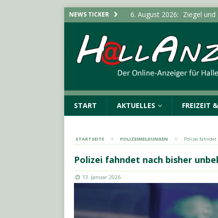
6. August 2026:
Ziegel und
NEWS TICKER
neugebauteWohngebäude i
5. August 2026:
Durchsuchu
Cannabisplantage aufgefu
5. August 2026:
Schultersch
Bürgermeister von Landsbe
(SAALE) & UMGEBUNG
START
AKTUELLES
FREIZEIT 
5. August 2026:
Stadt erwe
Infektionsschutzgesetz“
STARTSEITE
POLIZEIMELDUNGEN
Polizei fahnde
6. August 2026:
Stadt ruft
Polizei fahndet nach bisher unb
LOKALE NACHRICHTEN - H
13. Januar 2026