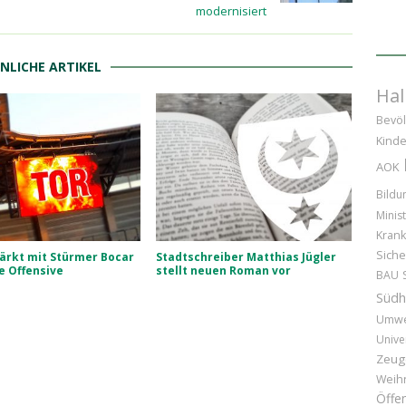
modernisiert
NLICHE ARTIKEL
Hal
Bevöl
Kinde
AOK
Bildu
Minist
Kran
Siche
ärkt mit Stürmer Bocar
Stadtschreiber Matthias Jügler
e Offensive
stellt neuen Roman vor
BAU
Südh
Umwe
Unive
Zeug
Weih
Öffen