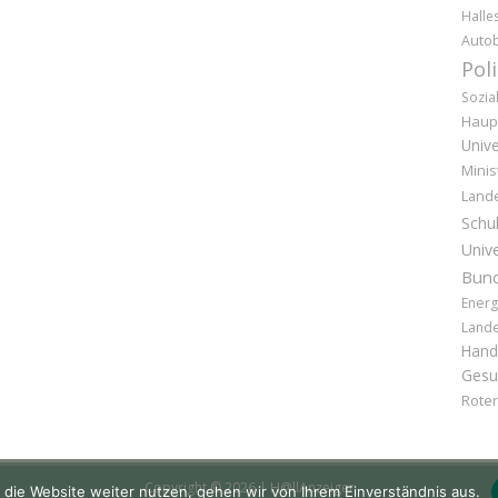
Halle
Auto
Pol
Sozia
Haup
Unive
Minis
Land
Schu
Unive
Bund
Energ
Lande
Hand
Gesu
Rote
Copyright © 2026 | H@llAnzeiger
 die Website weiter nutzen, gehen wir von Ihrem Einverständnis aus.