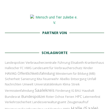
PARTNER VON
SCHLAGWORTE
Verbraucherzentrale
Führung
Landespolizei
Elisabeth-Krankenhaus
Landesamt für Verbraucherschutz
Kinder
Hallescher FC
HWG
HAVAG
Öffentlichkeitsfahndung
Ministerium für Bildung (MB)
Sicherheit
Feuerwehr
Abellio
Unfall
Sanierung
Kita
Entsorgung
Nachrichten
Umwelt
Universitätsklinikum
Klima
Streik
Saalekreis
Vermisstenfahndung
Förderung
IG BAU
Haushalt
Bundespolizei
HFC
Bundesrat
Roter Ochse
Ferien
Laternenfest
Zeugenaufruf
Verkehrssicherheit
Landesverwaltungsamt
Halle (Saale)