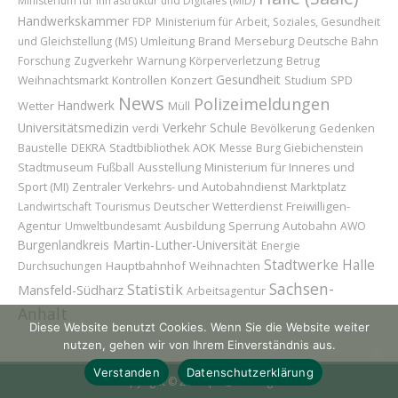
Ministerium für Infrastruktur und Digitales (MID)
Handwerkskammer
FDP
Ministerium für Arbeit, Soziales, Gesundheit
Umleitung
Brand
Merseburg
und Gleichstellung (MS)
Deutsche Bahn
Forschung
Zugverkehr
Warnung
Körperverletzung
Betrug
Gesundheit
Konzert
Weihnachtsmarkt
Kontrollen
Studium
SPD
News
Polizeimeldungen
Handwerk
Wetter
Müll
Universitätsmedizin
Verkehr
Schule
verdi
Bevölkerung
Gedenken
Baustelle
AOK
DEKRA
Stadtbibliothek
Messe
Burg Giebichenstein
Stadtmuseum
Ausstellung
Ministerium für Inneres und
Fußball
Sport (MI)
Marktplatz
Zentraler Verkehrs- und Autobahndienst
Deutscher Wetterdienst
Freiwilligen-
Landwirtschaft
Tourismus
Agentur
Ausbildung
Sperrung
Autobahn
Umweltbundesamt
AWO
Burgenlandkreis
Martin-Luther-Universität
Energie
Stadtwerke Halle
Hauptbahnhof
Weihnachten
Durchsuchungen
Sachsen-
Statistik
Mansfeld-Südharz
Arbeitsagentur
Anhalt
Diese Website benutzt Cookies. Wenn Sie die Website weiter
nutzen, gehen wir von Ihrem Einverständnis aus.
Verstanden
Datenschutzerklärung
Copyright © 2026 | H@llAnzeiger