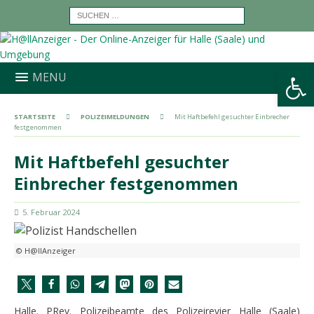
Werkzeugleiste öffnen
MENU
STARTSEITE
POLIZEIMELDUNGEN
Mit Haftbefehl gesuchter Einbrecher
festgenommen
Mit Haftbefehl gesuchter
Einbrecher festgenommen
5. Februar 2024
© H@llAnzeiger
Halle. PRev. Polizeibeamte des Polizeirevier Halle (Saale)