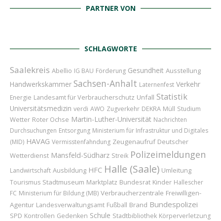
PARTNER VON
SCHLAGWORTE
Saalekreis
Gesundheit
Abellio
Ausstellung
IG BAU
Förderung
Sachsen-Anhalt
Handwerkskammer
Verkehr
Laternenfest
Statistik
Landesamt für Verbraucherschutz
Unfall
Energie
Universitätsmedizin
verdi
AWO
Zugverkehr
DEKRA
Müll
Studium
Martin-Luther-Universität
Wetter
Roter Ochse
Nachrichten
Durchsuchungen
Entsorgung
Ministerium für Infrastruktur und Digitales
HAVAG
Zeugenaufruf
Deutscher
(MID)
Vermisstenfahndung
Polizeimeldungen
Mansfeld-Südharz
Wetterdienst
Streik
Halle (Saale)
HFC
Ausbildung
Umleitung
Landwirtschaft
Stadtmuseum
Marktplatz
Bundesrat
Kinder
Tourismus
Hallescher
Verbraucherzentrale
Freiwilligen-
FC
Ministerium für Bildung (MB)
Bundespolizei
Agentur
Brand
Landesverwaltungsamt
Fußball
Schule
SPD
Kontrollen
Gedenken
Stadtbibliothek
Körperverletzung