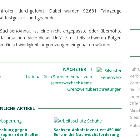
ntrollen durchgeführt. Dabei wurden 92.681 Fahrzeuge
 festgestellt und geahndet.
Sachsen-Anhalt ist eine nicht angepasste oder überhöhte
fallursachen. Viele dieser Unfälle mit teils schweren Folgen
den Geschwindigkeitsbegrenzungen eingehalten würden.
NÄCHSTER
Führ
Verb
n
Luftqualität in Sachsen-Anhalt zum
Jahreswechsel: Keine
Zentr
Grenzwertüberschreitungen
für In
Inner
Öffen
NLICHE ARTIKEL
Minis
Gleic
Auto
rohung gegen
Sachsen-Anhalt investiert 450.000
rapie in der Großen
Euro in die Nachwuchsförderung
Unive
aße