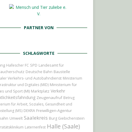
PARTNER VON
SCHLAGWORTE
ung
Landesamt für
Hallescher FC
SPD
raucherschutz
Baustelle
Deutsche Bahn
aler Verkehrs- und Autobahndienst
Ministerium
Ministerium für
frastruktur und Digitales (MID)
Verkehr
es und Sport (MI)
Marktplatz
tlichkeitsfahndung
Zeugenaufruf
Betrug
terium für Arbeit, Soziales, Gesundheit und
Freiwilligen-Agentur
hstellung (MS)
DEKRA
Saalekreis
bahn
Umwelt
Burg Giebichenstein
Halle (Saale)
rsitätsklinikum
Laternenfest