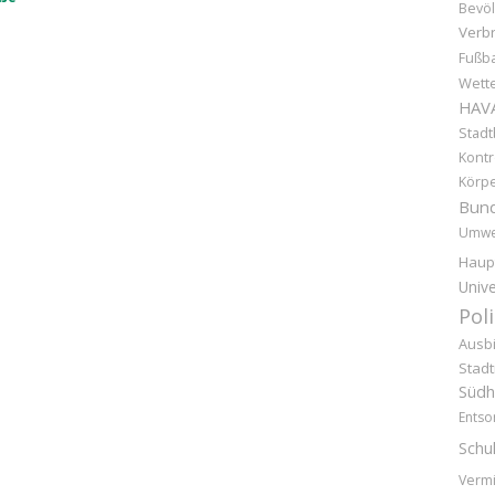
Bevöl
Verb
Fußba
Wette
HAV
Stadt
Kontr
Körpe
Bund
Umwe
Haup
Unive
Pol
Ausb
Stad
Südh
Entso
Schu
Vermi