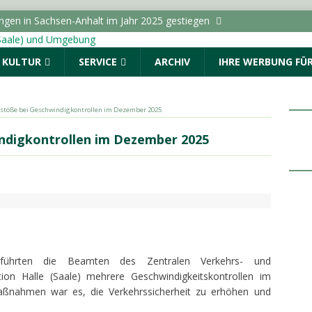
ungen in Sachsen-Anhalt im Jahr 2025 gestiegen
& KULTUR
SERVICE
ARCHIV
IHRE WERBUNG FÜR
r geschlagen und beraubt
POLIZEIMELDUNGEN
ße wird wegen der Verlegung von Fernwärmeleitungen
ICHTEN - HALLE (SAALE) & UMGEBUNG
rstöße bei Geschwindigkontrollen im Dezember 2025
dungen vom Donnerstag, 06.08.2026
indigkontrollen im Dezember 2025
bliothek Süd lädt Kinder zu Experimenten mit Wasser ein
ALLE (SAALE) & UMGEBUNG
ührten die Beamten des Zentralen Verkehrs- und
tion Halle (Saale) mehrere Geschwindigkeitskontrollen im
Maßnahmen war es, die Verkehrssicherheit zu erhöhen und