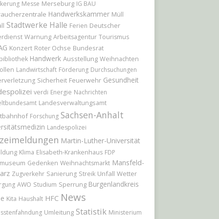
Merseburg
kerung
Messe
IG BAU
Handwerkskammer
raucherzentrale
Müll
Stadtwerke Halle
Deutscher
ll
Ferien
rdienst
Warnung
Arbeitsagentur
Tourismus
AG
Konzert
Roter Ochse
Bundesrat
Handwerk
Ausstellung
Weihnachten
bibliothek
ollen
Landwirtschaft
Förderung
Durchsuchungen
Gesundheit
Sicherheit
Feuerwehr
rverletzung
espolizei
verdi
Energie
Nachrichten
ltbundesamt
Landesverwaltungsamt
Sachsen-Anhalt
tbahnhof
Forschung
rsitätsmedizin
Landespolizei
izeimeldungen
Martin-Luther-Universität
ildung
Klima
Elisabeth-Krankenhaus
FDP
Mansfeld-
tmuseum
Gedenken
Weihnachtsmarkt
arz
Unfall
Wetter
Zugverkehr
Sanierung
Streik
Burgenlandkreis
Sperrung
rgung
AWO
Studium
News
le
HFC
Kita
Haushalt
Statistik
Umleitung
sstenfahndung
Ministerium