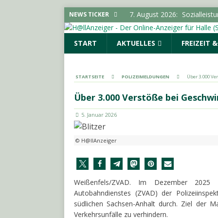
7. August 2026:
Sozialleist
NEWS TICKER
SACHSEN-ANHALT INFO
START
AKTUELLES
FREIZEIT 
6. August 2026:
18-Jährige
6. August 2026:
Hirtenstra
gesperrt
LOKALE NACHR
STARTSEITE
POLIZEIMELDUNGEN
Über 3.000 Ve
6. August 2026:
Polizeimel
Über 3.000 Verstöße bei Geschw
POLIZEIMELDUNGEN
5. Januar 2026
7. August 2026:
Stadtteilbi
LOKALE NACHRICHTEN - H
© H@llAnzeiger
Weißenfels/ZVAD. Im Dezember 2025 f
Autobahndienstes (ZVAD) der Polizeiinspek
südlichen Sachsen-Anhalt durch. Ziel der 
Verkehrsunfälle zu verhindern.