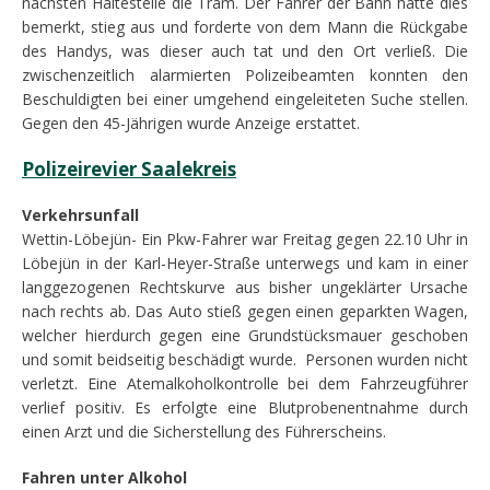
nächsten Haltestelle die Tram. Der Fahrer der Bahn hatte dies
bemerkt, stieg aus und forderte von dem Mann die Rückgabe
des Handys, was dieser auch tat und den Ort verließ. Die
zwischenzeitlich alarmierten Polizeibeamten konnten den
Beschuldigten bei einer umgehend eingeleiteten Suche stellen.
Gegen den 45-Jährigen wurde Anzeige erstattet.
Polizeirevier Saalekreis
Verkehrsunfall
Wettin-Löbejün- Ein Pkw-Fahrer war Freitag gegen 22.10 Uhr in
Löbejün in der Karl-Heyer-Straße unterwegs und kam in einer
langgezogenen Rechtskurve aus bisher ungeklärter Ursache
nach rechts ab. Das Auto stieß gegen einen geparkten Wagen,
welcher hierdurch gegen eine Grundstücksmauer geschoben
und somit beidseitig beschädigt wurde. Personen wurden nicht
verletzt. Eine Atemalkoholkontrolle bei dem Fahrzeugführer
verlief positiv. Es erfolgte eine Blutprobenentnahme durch
einen Arzt und die Sicherstellung des Führerscheins.
Fahren unter Alkohol