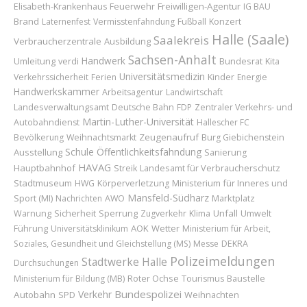
Feuerwehr
Freiwilligen-Agentur
Elisabeth-Krankenhaus
IG BAU
Brand
Konzert
Laternenfest
Vermisstenfahndung
Fußball
Halle (Saale)
Saalekreis
Verbraucherzentrale
Ausbildung
Sachsen-Anhalt
Handwerk
Umleitung
Bundesrat
verdi
Kita
Universitätsmedizin
Kinder
Verkehrssicherheit
Ferien
Energie
Handwerkskammer
Arbeitsagentur
Landwirtschaft
Landesverwaltungsamt
Deutsche Bahn
FDP
Zentraler Verkehrs- und
Martin-Luther-Universität
Autobahndienst
Hallescher FC
Zeugenaufruf
Bevölkerung
Weihnachtsmarkt
Burg Giebichenstein
Schule
Öffentlichkeitsfahndung
Ausstellung
Sanierung
HAVAG
Hauptbahnhof
Landesamt für Verbraucherschutz
Streik
Stadtmuseum
Ministerium für Inneres und
HWG
Körperverletzung
Mansfeld-Südharz
Sport (MI)
Marktplatz
Nachrichten
AWO
Sicherheit
Sperrung
Unfall
Warnung
Zugverkehr
Klima
Umwelt
Führung
AOK
Wetter
Universitätsklinikum
Ministerium für Arbeit,
Soziales, Gesundheit und Gleichstellung (MS)
Messe
DEKRA
Polizeimeldungen
Stadtwerke Halle
Durchsuchungen
Roter Ochse
Baustelle
Ministerium für Bildung (MB)
Tourismus
Bundespolizei
Verkehr
Autobahn
Weihnachten
SPD