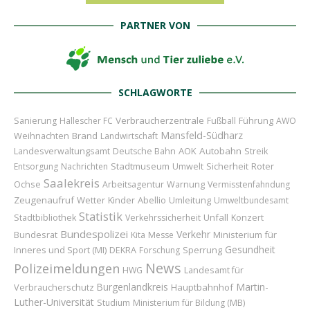
PARTNER VON
SCHLAGWORTE
Verbraucherzentrale
Führung
Sanierung
Hallescher FC
Fußball
AWO
Mansfeld-Südharz
Weihnachten
Brand
Landwirtschaft
AOK
Autobahn
Landesverwaltungsamt
Deutsche Bahn
Streik
Stadtmuseum
Sicherheit
Roter
Entsorgung
Nachrichten
Umwelt
Saalekreis
Ochse
Arbeitsagentur
Warnung
Vermisstenfahndung
Zeugenaufruf
Wetter
Kinder
Abellio
Umleitung
Umweltbundesamt
Statistik
Unfall
Konzert
Stadtbibliothek
Verkehrssicherheit
Bundespolizei
Verkehr
Bundesrat
Ministerium für
Kita
Messe
Gesundheit
Inneres und Sport (MI)
Sperrung
DEKRA
Forschung
News
Polizeimeldungen
Landesamt für
HWG
Burgenlandkreis
Martin-
Verbraucherschutz
Hauptbahnhof
Luther-Universität
Studium
Ministerium für Bildung (MB)