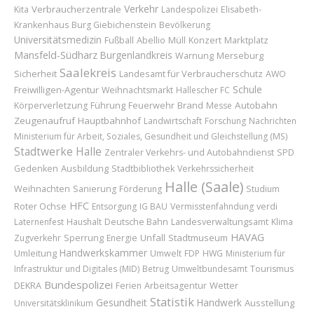
Verkehr
Verbraucherzentrale
Kita
Landespolizei
Elisabeth-
Krankenhaus
Burg Giebichenstein
Bevölkerung
Universitätsmedizin
Abellio
Konzert
Marktplatz
Fußball
Müll
Mansfeld-Südharz
Burgenlandkreis
Merseburg
Warnung
Saalekreis
Sicherheit
Landesamt für Verbraucherschutz
AWO
Schule
Freiwilligen-Agentur
Weihnachtsmarkt
Hallescher FC
Führung
Feuerwehr
Brand
Autobahn
Körperverletzung
Messe
Zeugenaufruf
Hauptbahnhof
Landwirtschaft
Forschung
Nachrichten
Ministerium für Arbeit, Soziales, Gesundheit und Gleichstellung (MS)
Stadtwerke Halle
Zentraler Verkehrs- und Autobahndienst
SPD
Ausbildung
Gedenken
Stadtbibliothek
Verkehrssicherheit
Halle (Saale)
Weihnachten
Sanierung
Förderung
Studium
HFC
Roter Ochse
Entsorgung
IG BAU
Vermisstenfahndung
verdi
Laternenfest
Haushalt
Deutsche Bahn
Landesverwaltungsamt
Klima
HAVAG
Sperrung
Unfall
Stadtmuseum
Zugverkehr
Energie
Handwerkskammer
Umleitung
Umwelt
FDP
HWG
Ministerium für
Infrastruktur und Digitales (MID)
Betrug
Umweltbundesamt
Tourismus
Bundespolizei
Wetter
DEKRA
Ferien
Arbeitsagentur
Statistik
Gesundheit
Handwerk
Ausstellung
Universitätsklinikum