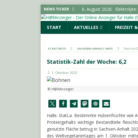
6. August 2026:
Elektrolyte
NEWS TICKER
6. August 2026:
Mit der HA
START
AKTUELLES
FREIZEIT 
LOKALE NACHRICHTEN - H
6. August 2026:
„Im Sommer
LOKALE NACHRICHTEN - H
STARTSEITE
SACHSEN-ANHALT INFO
Statistik-
6. August 2026:
Stadt ruft
Statistik-Zahl der Woche: 6,2
LOKALE NACHRICHTEN - H
1. Oktober 2022
6. August 2026:
Kampagne „
LOKALE NACHRICHTEN - H
© H@llAnzeiger
Halle. StatLa. Bestimmte Hülsenfrüchte wie 
Proteingehalts wichtige Bestandteile fleisch
genutzte Fläche betrug in Sachsen-Anhalt 202
des Weltvegetariertages am 1. Oktober mittei