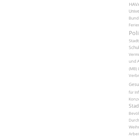
HAV
Unive
Bund
Ferie
Pol
Stad
Schu
Vermi
und 
(MB)
Verb
Gesu
für In
Konz
Stad
Bevöl
Durc
Weih
Arbei