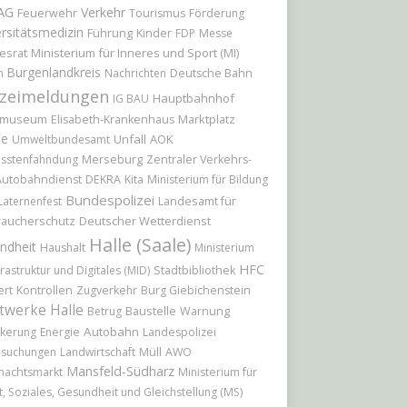
AG
Verkehr
Feuerwehr
Tourismus
Förderung
rsitätsmedizin
Führung
Kinder
FDP
Messe
esrat
Ministerium für Inneres und Sport (MI)
Burgenlandkreis
n
Nachrichten
Deutsche Bahn
izeimeldungen
Hauptbahnhof
IG BAU
tmuseum
Marktplatz
Elisabeth-Krankenhaus
le
Unfall
AOK
Umweltbundesamt
Merseburg
sstenfahndung
Zentraler Verkehrs-
Autobahndienst
DEKRA
Kita
Ministerium für Bildung
Bundespolizei
Landesamt für
Laternenfest
raucherschutz
Deutscher Wetterdienst
Halle (Saale)
ndheit
Haushalt
Ministerium
HFC
frastruktur und Digitales (MID)
Stadtbibliothek
ert
Kontrollen
Zugverkehr
Burg Giebichenstein
twerke Halle
Baustelle
Betrug
Warnung
Autobahn
kerung
Energie
Landespolizei
hsuchungen
Landwirtschaft
Müll
AWO
Mansfeld-Südharz
nachtsmarkt
Ministerium für
t, Soziales, Gesundheit und Gleichstellung (MS)