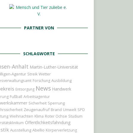
PARTNER VON
SCHLAGWORTE
hsen-Anhalt
Martin-Luther-Universität
illigen-Agentur
Wetter
Streik
Ausbildung
esverwaltungsamt
Forschung
News
ekreis
Handwerk
Entsorgung
erung
Fußball
Arbeitsagentur
werkskammer
Sicherheit
Sperrung
Zeugenaufruf
Brand
hrssicherheit
Umwelt
SPD
itung
Weihnachten
Roter Ochse
Klima
Studium
Öffentlichkeitsfahndung
rsitätsklinikum
istik
Ausstellung
Abellio
Körperverletzung