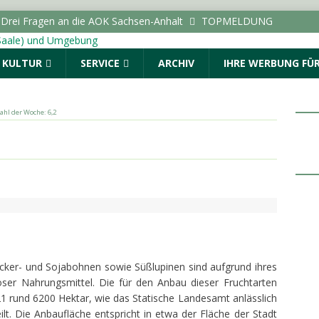
: Drei Fragen an die AOK Sachsen-Anhalt
TOPMELDUNG
VAG gratis zu „Im Sommer nach 8“ auf den Marktplatz
& KULTUR
SERVICE
ARCHIV
IHRE WERBUNG FÜR
ALLE (SAALE) & UMGEBUNG
 nach 8“ lädt auch in 2026 auf den Marktplatz ein
ALLE (SAALE) & UMGEBUNG
Zahl der Woche: 6,2
 zur Beteiligung am Stadtradeln 2026 im September auf
ALLE (SAALE) & UMGEBUNG
Menschen. Nicht Herkunft.“ startet in Sachsen-Anhalt
ALLE (SAALE) & UMGEBUNG
Acker- und Sojabohnen sowie Süßlupinen sind aufgrund ihres
loser Nahrungsmittel. Die für den Anbau dieser Fruchtarten
1 rund 6200 Hektar, wie das Statische Landesamt anlässlich
lt. Die Anbaufläche entspricht in etwa der Fläche der Stadt