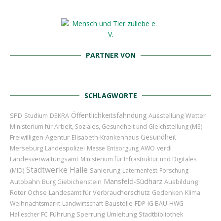
PARTNER VON
SCHLAGWORTE
Öffentlichkeitsfahndung
Ausstellung
Wetter
SPD
Studium
DEKRA
Ministerium für Arbeit, Soziales, Gesundheit und Gleichstellung (MS)
Gesundheit
Freiwilligen-Agentur
Elisabeth-Krankenhaus
Merseburg
Landespolizei
Messe
Entsorgung
AWO
verdi
Landesverwaltungsamt
Ministerium für Infrastruktur und Digitales
Stadtwerke Halle
(MID)
Sanierung
Laternenfest
Forschung
Mansfeld-Südharz
Autobahn
Ausbildung
Burg Giebichenstein
Roter Ochse
Landesamt für Verbraucherschutz
Gedenken
Klima
Baustelle
Weihnachtsmarkt
Landwirtschaft
FDP
IG BAU
HWG
Führung
Sperrung
Umleitung
Hallescher FC
Stadtbibliothek