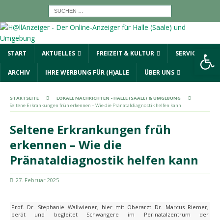
Werkzeugleiste öffnen
START
AKTUELLES
FREIZEIT & KULTUR
SERVICE
ARCHIV
IHRE WERBUNG FÜR (H)ALLE
ÜBER UNS
STARTSEITE
LOKALE NACHRICHTEN - HALLE (SAALE) & UMGEBUNG
Seltene Erkrankungen früh erkennen – Wie die Pränataldiagnostik helfen kann
Seltene Erkrankungen früh
erkennen – Wie die
Pränataldiagnostik helfen kann
27. Februar 2025
Prof. Dr. Stephanie Wallwiener, hier mit Oberarzt Dr. Marcus Riemer,
berät und begleitet Schwangere im Perinatalzentrum der