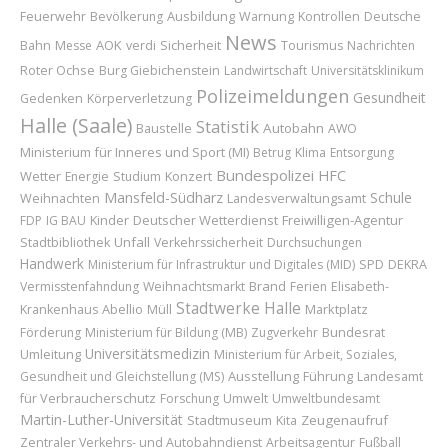
Feuerwehr
Ausbildung
Bevölkerung
Warnung
Kontrollen
Deutsche
News
AOK
Sicherheit
Bahn
Messe
verdi
Tourismus
Nachrichten
Roter Ochse
Burg Giebichenstein
Landwirtschaft
Universitätsklinikum
Polizeimeldungen
Gesundheit
Gedenken
Körperverletzung
Halle (Saale)
Statistik
Baustelle
Autobahn
AWO
Ministerium für Inneres und Sport (MI)
Betrug
Klima
Entsorgung
Bundespolizei
HFC
Wetter
Konzert
Energie
Studium
Mansfeld-Südharz
Schule
Weihnachten
Landesverwaltungsamt
Kinder
Deutscher Wetterdienst
Freiwilligen-Agentur
FDP
IG BAU
Unfall
Stadtbibliothek
Verkehrssicherheit
Durchsuchungen
Handwerk
Ministerium für Infrastruktur und Digitales (MID)
SPD
DEKRA
Brand
Vermisstenfahndung
Weihnachtsmarkt
Ferien
Elisabeth-
Stadtwerke Halle
Abellio
Marktplatz
Krankenhaus
Müll
Bundesrat
Förderung
Ministerium für Bildung (MB)
Zugverkehr
Universitätsmedizin
Umleitung
Ministerium für Arbeit, Soziales,
Ausstellung
Führung
Landesamt
Gesundheit und Gleichstellung (MS)
für Verbraucherschutz
Forschung
Umwelt
Umweltbundesamt
Martin-Luther-Universität
Stadtmuseum
Zeugenaufruf
Kita
Zentraler Verkehrs- und Autobahndienst
Arbeitsagentur
Fußball