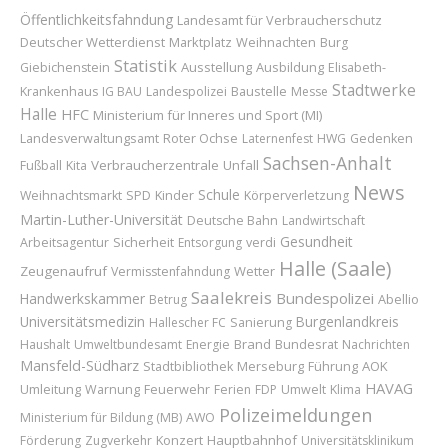
Öffentlichkeitsfahndung
Landesamt für Verbraucherschutz
Deutscher Wetterdienst
Marktplatz
Weihnachten
Burg
Statistik
Ausstellung
Ausbildung
Giebichenstein
Elisabeth-
Stadtwerke
Baustelle
Krankenhaus
IG BAU
Landespolizei
Messe
Halle
HFC
Ministerium für Inneres und Sport (MI)
Roter Ochse
Landesverwaltungsamt
Laternenfest
HWG
Gedenken
Sachsen-Anhalt
Verbraucherzentrale
Unfall
Fußball
Kita
News
Schule
Kinder
Weihnachtsmarkt
SPD
Körperverletzung
Martin-Luther-Universität
Deutsche Bahn
Landwirtschaft
Gesundheit
Sicherheit
Arbeitsagentur
Entsorgung
verdi
Halle (Saale)
Zeugenaufruf
Wetter
Vermisstenfahndung
Saalekreis
Bundespolizei
Handwerkskammer
Abellio
Betrug
Universitätsmedizin
Burgenlandkreis
Hallescher FC
Sanierung
Brand
Bundesrat
Haushalt
Umweltbundesamt
Energie
Nachrichten
Mansfeld-Südharz
Merseburg
Führung
AOK
Stadtbibliothek
HAVAG
Umleitung
Feuerwehr
Warnung
Ferien
FDP
Umwelt
Klima
Polizeimeldungen
Ministerium für Bildung (MB)
AWO
Konzert
Hauptbahnhof
Förderung
Zugverkehr
Universitätsklinikum