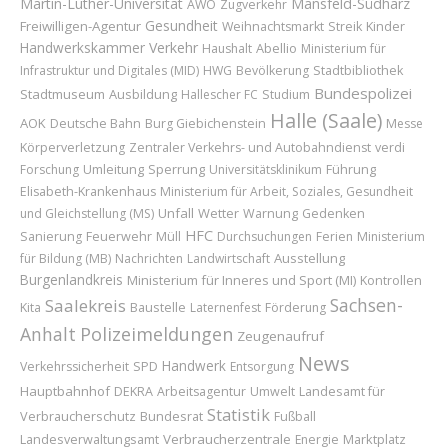
Martin-Luther-Universität
Mansfeld-Südharz
AWO
Zugverkehr
Gesundheit
Freiwilligen-Agentur
Kinder
Weihnachtsmarkt
Streik
Handwerkskammer
Verkehr
Abellio
Haushalt
Ministerium für
Infrastruktur und Digitales (MID)
HWG
Bevölkerung
Stadtbibliothek
Bundespolizei
Stadtmuseum
Ausbildung
Hallescher FC
Studium
Halle (Saale)
AOK
Deutsche Bahn
Burg Giebichenstein
Messe
Körperverletzung
Zentraler Verkehrs- und Autobahndienst
verdi
Umleitung
Sperrung
Führung
Forschung
Universitätsklinikum
Elisabeth-Krankenhaus
Ministerium für Arbeit, Soziales, Gesundheit
Unfall
Wetter
und Gleichstellung (MS)
Warnung
Gedenken
HFC
Feuerwehr
Sanierung
Müll
Durchsuchungen
Ferien
Ministerium
Ausstellung
für Bildung (MB)
Nachrichten
Landwirtschaft
Burgenlandkreis
Ministerium für Inneres und Sport (MI)
Kontrollen
Sachsen-
Saalekreis
Baustelle
Kita
Laternenfest
Förderung
Polizeimeldungen
Anhalt
Zeugenaufruf
News
Handwerk
Verkehrssicherheit
SPD
Entsorgung
Hauptbahnhof
Landesamt für
DEKRA
Arbeitsagentur
Umwelt
Statistik
Verbraucherschutz
Bundesrat
Fußball
Verbraucherzentrale
Marktplatz
Landesverwaltungsamt
Energie