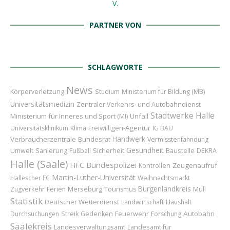
PARTNER VON
SCHLAGWORTE
News
Körperverletzung
Studium
Ministerium für Bildung (MB)
Universitätsmedizin
Zentraler Verkehrs- und Autobahndienst
Stadtwerke Halle
Ministerium für Inneres und Sport (MI)
Unfall
Freiwilligen-Agentur
Universitätsklinikum
Klima
IG BAU
Handwerk
Verbraucherzentrale
Bundesrat
Vermisstenfahndung
Gesundheit
Sicherheit
Baustelle
Umwelt
Sanierung
Fußball
DEKRA
Halle (Saale)
Bundespolizei
HFC
Zeugenaufruf
Kontrollen
Martin-Luther-Universität
Hallescher FC
Weihnachtsmarkt
Burgenlandkreis
Merseburg
Zugverkehr
Ferien
Tourismus
Müll
Statistik
Deutscher Wetterdienst
Landwirtschaft
Haushalt
Feuerwehr
Autobahn
Durchsuchungen
Streik
Gedenken
Forschung
Saalekreis
Landesamt für
Landesverwaltungsamt