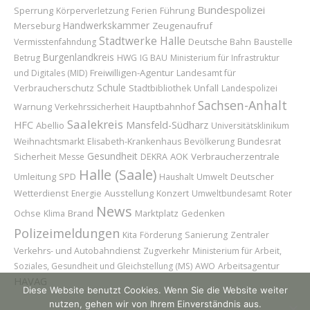
Bundespolizei
Sperrung
Führung
Körperverletzung
Ferien
Handwerkskammer
Merseburg
Zeugenaufruf
Stadtwerke Halle
Baustelle
Vermisstenfahndung
Deutsche Bahn
Burgenlandkreis
Betrug
HWG
IG BAU
Ministerium für Infrastruktur
Freiwilligen-Agentur
Landesamt für
und Digitales (MID)
Schule
Verbraucherschutz
Unfall
Stadtbibliothek
Landespolizei
Sachsen-Anhalt
Hauptbahnhof
Warnung
Verkehrssicherheit
Saalekreis
HFC
Mansfeld-Südharz
Abellio
Universitätsklinikum
Bundesrat
Weihnachtsmarkt
Elisabeth-Krankenhaus
Bevölkerung
Gesundheit
Sicherheit
AOK
Verbraucherzentrale
Messe
DEKRA
Halle (Saale)
Umleitung
Deutscher
SPD
Haushalt
Umwelt
Wetterdienst
Ausstellung
Konzert
Roter
Energie
Umweltbundesamt
News
Ochse
Brand
Marktplatz
Klima
Gedenken
Polizeimeldungen
Kita
Förderung
Sanierung
Zentraler
Verkehrs- und Autobahndienst
Zugverkehr
Ministerium für Arbeit,
Soziales, Gesundheit und Gleichstellung (MS)
AWO
Arbeitsagentur
HAVAG
Diese Website benutzt Cookies. Wenn Sie die Website weiter
nutzen, gehen wir von Ihrem Einverständnis aus.