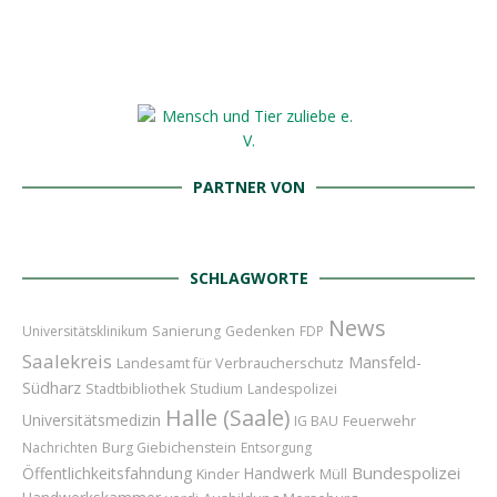
PARTNER VON
SCHLAGWORTE
News
Universitätsklinikum
Sanierung
Gedenken
FDP
Saalekreis
Mansfeld-
Landesamt für Verbraucherschutz
Südharz
Stadtbibliothek
Studium
Landespolizei
Halle (Saale)
Universitätsmedizin
Feuerwehr
IG BAU
Nachrichten
Burg Giebichenstein
Entsorgung
Bundespolizei
Öffentlichkeitsfahndung
Handwerk
Kinder
Müll