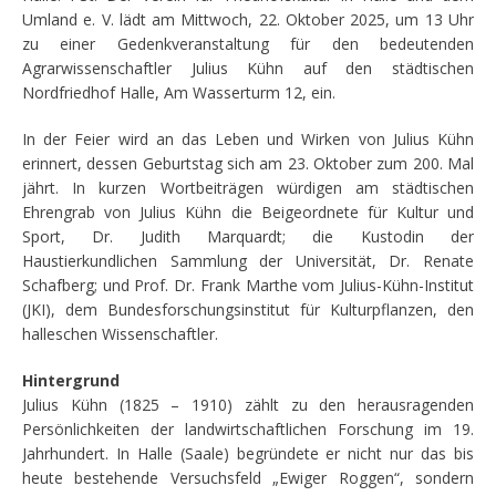
Umland e. V. lädt am Mittwoch, 22. Oktober 2025, um 13 Uhr
zu einer Gedenkveranstaltung für den bedeutenden
Agrarwissenschaftler Julius Kühn auf den städtischen
Nordfriedhof Halle, Am Wasserturm 12, ein.
In der Feier wird an das Leben und Wirken von Julius Kühn
erinnert, dessen Geburtstag sich am 23. Oktober zum 200. Mal
jährt. In kurzen Wortbeiträgen würdigen am städtischen
Ehrengrab von Julius Kühn die Beigeordnete für Kultur und
Sport, Dr. Judith Marquardt; die Kustodin der
Haustierkundlichen Sammlung der Universität, Dr. Renate
Schafberg; und Prof. Dr. Frank Marthe vom Julius-Kühn-Institut
(JKI), dem Bundesforschungsinstitut für Kulturpflanzen, den
halleschen Wissenschaftler.
Hintergrund
Julius Kühn (1825 – 1910) zählt zu den herausragenden
Persönlichkeiten der landwirtschaftlichen Forschung im 19.
Jahrhundert. In Halle (Saale) begründete er nicht nur das bis
heute bestehende Versuchsfeld „Ewiger Roggen“, sondern