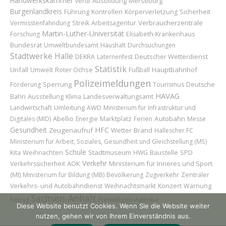
Handwerkskammer
Ausbildung
Merseburg
verdi
Burgenlandkreis
Führung
Sicherheit
Kontrollen
Körperverletzung
Verbraucherzentrale
Vermisstenfahndung
Streik
Arbeitsagentur
Martin-Luther-Universität
Forschung
Elisabeth-Krankenhaus
Bundesrat
Umweltbundesamt
Haushalt
Durchsuchungen
Stadtwerke Halle
Deutscher Wetterdienst
DEKRA
Laternenfest
Statistik
Unfall
Roter Ochse
Hauptbahnhof
Umwelt
Fußball
Polizeimeldungen
Sperrung
Förderung
Tourismus
Deutsche
HAVAG
Ausstellung
Bahn
Klima
Landesverwaltungsamt
Umleitung
Landwirtschaft
AWO
Ministerium für Infrastruktur und
Abellio
Marktplatz
Autobahn
Digitales (MID)
Energie
Ferien
Messe
Gesundheit
HFC
Zeugenaufruf
Wetter
Brand
Hallescher FC
Ministerium für Arbeit, Soziales, Gesundheit und Gleichstellung (MS)
Schule
Weihnachten
Stadtmuseum
Baustelle
Kita
HWG
SPD
Verkehr
AOK
Ministerium für Inneres und Sport
Verkehrssicherheit
(MI)
Ministerium für Bildung (MB)
Bevölkerung
Zugverkehr
Zentraler
Konzert
Verkehrs- und Autobahndienst
Weihnachtsmarkt
Warnung
Sachsen-Anhalt
Freiwilligen-Agentur
Betrug
Diese Website benutzt Cookies. Wenn Sie die Website weiter
nutzen, gehen wir von Ihrem Einverständnis aus.