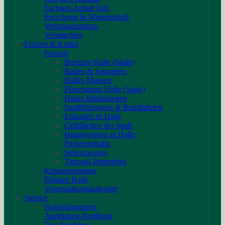
Sachsen-Anhalt Info
Forschung & Wissenschaft
Verbrauchertipps
Vermischtes
Freizeit & Kultur
Freizeit
Bergzoo Halle (Saale)
Baden & Saunieren
Halles Museen
Planetarium Halle (Saale)
Halles Bibliotheken
Stadtführungen & Rundfahrten
Eislaufen in Halle
Grillflächen der Stadt
Hundewiesen in Halle
Parkeisenbahn
Sehenswertes
Tierpark Petersberg
Kinoprogramme
Bühnen Halle
Veranstaltungskalender
Service
Notrufnummern
Apotheken-Notdienst
Tier-Notdienst