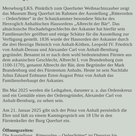
Merseburg/LKS. Pünktlich zum Querfurter Weihnachtszauber zeigt
das Museum Burg Querfurt im Rahmen der Ausstellung „Ritterorden
– OrdenSritter“ in der Schatzkammer besondere Stücke des
Herzoglich Anhaltischen Hausordens „Albrecht der Bär“. Das
altsächsische Hochadelsgeschlechts der Askanier hat hierfür sein
Familienarchiv geöffnet und einige Schätze für die Ausstellung zur
Verfügung gestellt. 1836 wurde der Hausorden der Askanier durch
die drei Herzöge Heinrich von Anhalt-Köthen, Leopold IV. Friedrich
von Anhalt-Dessau und Alexander Carl von Anhalt-Bernburg
gegründet. Benannt ist er nach dem wohl bedeutendsten Fürsten aus
dem askanischen Geschlecht, Albrecht I. von Brandenburg (um
1100-1170), genannt Albrecht der Bär, dem Begründer der Mark
Brandenburg und des Fürstentum Anhalts. Heute ist sein Nachfahr
Julius Eduard Erdmann Ernst-August Prinz von Anhalt das
Familienoberhaupt der Askanier.
Bis Mai 2025 werden die Leihgaben, darunter u. a. das Ordenskreuz
und ein Gemälde eines der Ordensgründer, Alexander Carl von
Anhalt-Bernburg, zu sehen sein.
Am 21. Januar 2025 gibt sich der Prinz von Anhalt persönlich die
Ehre und lädt zu einem Kamingespräch um 18 Uhr in den
Fürstenkeller der Burg Querfurt ein.
Öffnungszeiten:
Die Ausstellung „Ritterorden – OrdenSritter“ ist Dienstag bis