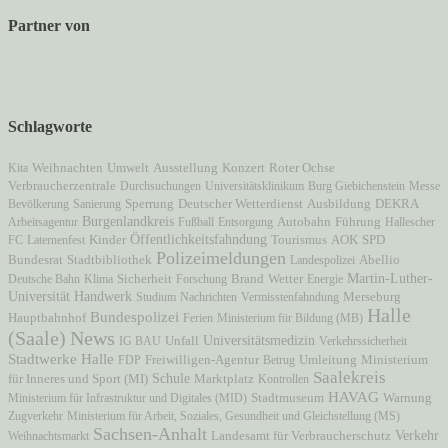
Partner von
Schlagworte
Ausstellung
Kita
Weihnachten
Umwelt
Konzert
Roter Ochse
Verbraucherzentrale
Durchsuchungen
Universitätsklinikum
Burg Giebichenstein
Messe
Bevölkerung
Sanierung
Sperrung
Deutscher Wetterdienst
Ausbildung
DEKRA
Burgenlandkreis
Autobahn
Arbeitsagentur
Fußball
Entsorgung
Führung
Hallescher
Öffentlichkeitsfahndung
AOK
FC
Laternenfest
Kinder
Tourismus
SPD
Polizeimeldungen
Bundesrat
Stadtbibliothek
Landespolizei
Abellio
Martin-Luther-
Brand
Deutsche Bahn
Klima
Sicherheit
Forschung
Wetter
Energie
Universität
Handwerk
Studium
Nachrichten
Vermisstenfahndung
Merseburg
Halle
Bundespolizei
Hauptbahnhof
Ferien
Ministerium für Bildung (MB)
News
(Saale)
Unfall
Universitätsmedizin
IG BAU
Verkehrssicherheit
Stadtwerke Halle
Freiwilligen-Agentur
Ministerium
FDP
Betrug
Umleitung
Saalekreis
für Inneres und Sport (MI)
Schule
Marktplatz
Kontrollen
HAVAG
Stadtmuseum
Ministerium für Infrastruktur und Digitales (MID)
Warnung
Zugverkehr
Ministerium für Arbeit, Soziales, Gesundheit und Gleichstellung (MS)
Sachsen-Anhalt
Verkehr
Weihnachtsmarkt
Landesamt für Verbraucherschutz