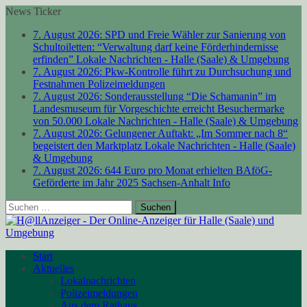
News Ticker
7. August 2026:
SPD und Freie Wähler zur Sanierung von
Schultoiletten: “Verwaltung darf keine Förderhindernisse
erfinden”
Lokale Nachrichten - Halle (Saale) & Umgebung
7. August 2026:
Pkw-Kontrolle führt zu Durchsuchung und
Festnahmen
Polizeimeldungen
7. August 2026:
Sonderausstellung “Die Schamanin” im
Landesmuseum für Vorgeschichte erreicht Besuchermarke
von 50.000
Lokale Nachrichten - Halle (Saale) & Umgebung
7. August 2026:
Gelungener Auftakt: „Im Sommer nach 8“
begeistert den Marktplatz
Lokale Nachrichten - Halle (Saale)
& Umgebung
7. August 2026:
644 Euro pro Monat erhielten BAföG-
Geförderte im Jahr 2025
Sachsen-Anhalt Info
Suchen
nach:
Start
Aktuelles
Lokalnachrichten
Polizeimeldungen
Aus dem Rathaus