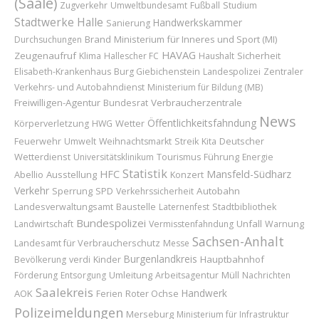
(Saale)
Zugverkehr
Umweltbundesamt
Fußball
Studium
Stadtwerke Halle
Handwerkskammer
Sanierung
Brand
Ministerium für Inneres und Sport (MI)
Durchsuchungen
HAVAG
Zeugenaufruf
Sicherheit
Klima
Hallescher FC
Haushalt
Elisabeth-Krankenhaus
Burg Giebichenstein
Landespolizei
Zentraler
Verkehrs- und Autobahndienst
Ministerium für Bildung (MB)
Freiwilligen-Agentur
Bundesrat
Verbraucherzentrale
News
Öffentlichkeitsfahndung
Wetter
Körperverletzung
HWG
Feuerwehr
Deutscher
Umwelt
Weihnachtsmarkt
Streik
Kita
Wetterdienst
Führung
Universitätsklinikum
Tourismus
Energie
Statistik
HFC
Mansfeld-Südharz
Abellio
Ausstellung
Konzert
Verkehr
Sperrung
Autobahn
SPD
Verkehrssicherheit
Baustelle
Landesverwaltungsamt
Laternenfest
Stadtbibliothek
Bundespolizei
Unfall
Landwirtschaft
Vermisstenfahndung
Warnung
Sachsen-Anhalt
Landesamt für Verbraucherschutz
Messe
Burgenlandkreis
Kinder
Hauptbahnhof
Bevölkerung
verdi
Umleitung
Förderung
Entsorgung
Arbeitsagentur
Müll
Nachrichten
Saalekreis
Handwerk
AOK
Roter Ochse
Ferien
Polizeimeldungen
Merseburg
Ministerium für Infrastruktur