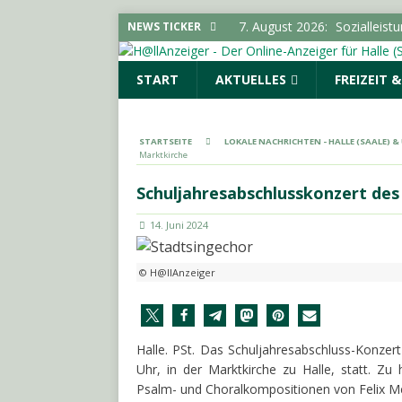
7. August 2026:
Sozialleist
NEWS TICKER
SACHSEN-ANHALT INFO
START
AKTUELLES
FREIZEIT 
6. August 2026:
18-Jährige
6. August 2026:
Hirtenstra
gesperrt
LOKALE NACHR
STARTSEITE
LOKALE NACHRICHTEN - HALLE (SAALE) 
Marktkirche
6. August 2026:
Polizeimel
POLIZEIMELDUNGEN
Schuljahresabschlusskonzert des
7. August 2026:
Stadtteilbi
14. Juni 2024
LOKALE NACHRICHTEN - H
© H@llAnzeiger
Halle. PSt. Das Schuljahresabschluss-Konzer
Uhr, in der Marktkirche zu Halle, statt. Z
Psalm- und Choralkompositionen von Felix M