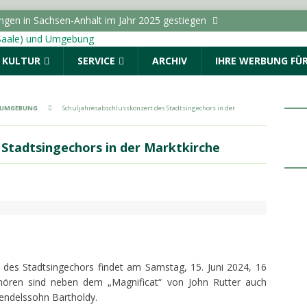
ungen in Sachsen-Anhalt im Jahr 2025 gestiegen
& KULTUR
SERVICE
ARCHIV
IHRE WERBUNG FÜR
r geschlagen und beraubt
POLIZEIMELDUNGEN
ße wird wegen der Verlegung von Fernwärmeleitungen
ICHTEN - HALLE (SAALE) & UMGEBUNG
& UMGEBUNG
Schuljahresabschlusskonzert des Stadtsingechors in der
dungen vom Donnerstag, 06.08.2026
 Stadtsingechors in der Marktkirche
bliothek Süd lädt Kinder zu Experimenten mit Wasser ein
ALLE (SAALE) & UMGEBUNG
t des Stadtsingechors findet am Samstag, 15. Juni 2024, 16
u hören sind neben dem „Magnificat“ von John Rutter auch
endelssohn Bartholdy.