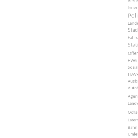
Verb
Inner
Pol
Land
Stad
Führ
Stat
Öffen
HWG
Sozia
HAV
Ausb
Auto
Agen
Landw
Ochs
Later
Bahn
Umle