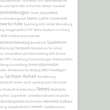
raucherschutz
Ministerium für
Tourismus
SPD
es und Sport (MI)
Sicherheit
Wetter
Haushalt
izeimeldungen
Gesundheit
Streik
Martin-Luther-Universität
esverwaltungsamt
twerke Halle
Sperrung
AOK
Unfall
Merseburg
ung
Zeugenaufruf
FDP
Klima
Studium
Forschung
istik
Verbraucherzentrale
Saalekreis
tlichkeitsfahndung
Bundesrat
Handwerk
Warnung
Ministerium für Arbeit,
Brand
les, Gesundheit und Gleichstellung (MS)
AG
HFC
Weihnachten
Förderung
Durchsuchungen
Universitätsmedizin
ildung
Ausstellung
bahn
Freiwilligen-
Ministerium für Bildung (MB)
Sachsen-Anhalt
tur
Bevölkerung
Roter
irtschaft
Ferien
verdi
Landespolizei
Kita
News
e
Marktplatz
Elisabeth-Krankenhaus
nenfest
Zugverkehr
Umweltbundesamt
Deutsche
Bundespolizei
Mansfeld-Südharz
Nachrichten
Verkehr
itung
Hauptbahnhof
Stadtmuseum