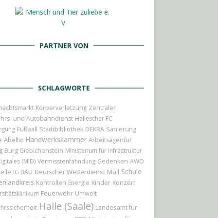
PARTNER VON
SCHLAGWORTE
nachtsmarkt
Körperverletzung
Zentraler
hrs- und Autobahndienst
Hallescher FC
rgung
Fußball
Stadtbibliothek
DEKRA
Sanierung
Handwerkskammer
Abellio
e
Arbeitsagentur
g
Burg Giebichenstein
Ministerium für Infrastruktur
igitales (MID)
Vermisstenfahndung
Gedenken
AWO
Schule
elle
Deutscher Wetterdienst
IG BAU
Müll
enlandkreis
Kinder
Konzert
Kontrollen
Energie
Feuerwehr
rsitätsklinikum
Umwelt
Halle (Saale)
Landesamt für
hrssicherheit