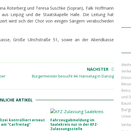
tina Roterberg und Teresa Suschke (Sopran), Falk Hoffmann
aus Leipzig und die Staatskapelle Halle. Die Leitung hat
zert wird sich der Chor von einigen Sängern verabschieden
kasse, Große Ulrichstraße 51, sowie an der Abendkasse
Weih
NÄCHSTER
Verke
ber
Bürgermeister besucht 44. Hansetag in Danzig
Entso
Mess
Betru
und D
NLICHE ARTIKEL
Baust
Burg
Unive
izei kontrolliert erneut
Fahrzeugabmeldung im
 am “Carfreitag”
Saalekreis nur in der KFZ-
Verke
Zulassungsstelle